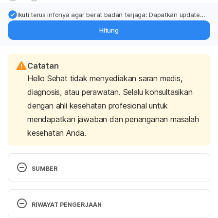
Ikuti terus infonya agar berat badan terjaga: Dapatkan update
dari pakar mengenai dukungan dan perawatan berat badan
Hitung
langsung ke inbox Anda.
Catatan
Hello Sehat tidak menyediakan saran medis,
diagnosis, atau perawatan. Selalu konsultasikan
dengan ahli kesehatan profesional untuk
mendapatkan jawaban dan penanganan masalah
kesehatan Anda.
SUMBER
Indonesia.
 (2022). Global Cancer Observatory. 
Retrieved November 27, 2024, from 
RIWAYAT PENGERJAAN
https://gco.iarc.who.int/media/globocan/factsheets