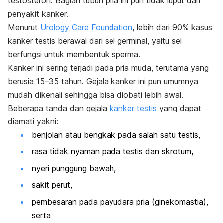
testosteron. Bagian tubuh pria ini pun tidak luput dari
penyakit kanker.
Menurut
Urology Care Foundation
, lebih dari 90% kasus
kanker testis berawal dari sel germinal, yaitu sel
berfungsi untuk membentuk sperma.
Kanker ini sering terjadi pada pria muda, terutama yang
berusia 15–35 tahun. Gejala kanker ini pun umumnya
mudah dikenali sehingga bisa diobati lebih awal.
Beberapa tanda dan gejala
kanker testis
yang dapat
diamati yakni:
benjolan atau bengkak pada salah satu testis,
rasa tidak nyaman pada testis dan skrotum,
nyeri punggung bawah,
sakit perut,
pembesaran pada payudara pria (ginekomastia),
serta