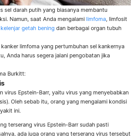
enis sel darah putih yang biasanya membantu
eksi. Namun, saat Anda mengalami
limfoma
, limfosit
a
kelenjar getah bening
dan berbagai organ tubuh
s kanker limfoma yang pertumbuhan sel kankernya
u, Anda harus segera jalani pengobatan jika
ma Burkitt:
is
gan virus Epstein-Barr, yaitu virus yang menyebabkan
s). Oleh sebab itu, orang yang mengalami kondisi
akit ini.
g terserang virus Epstein-Barr sudah pasti
alnya, ada juga orang yang terserang virus tersebut