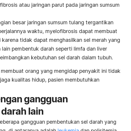
brosis atau jaringan parut pada jaringan sumsum
gian besar jaringan sumsum tulang tergantikan
 berjalannya waktu, myelofibrosis dapat membuat
 karena tidak dapat menghasilkan sel merah yang
ain pembentuk darah seperti limfa dan liver
yeimbangkan kebutuhan sel darah dalam tubuh.
ni membuat orang yang mengidap penyakit ini tidak
jaga kualitas hidup, pasien membutuhkan
engan gangguan
darah lain
 beberapa gangguan pembentukan sel darah yang
ng, di antaranya adalah
leukemia
dan polisitemia