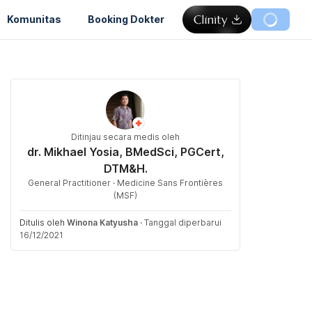
Komunitas
Booking Dokter
Ditinjau secara medis oleh
dr. Mikhael Yosia, BMedSci, PGCert,
DTM&H.
General Practitioner · Medicine Sans Frontières
(MSF)
Ditulis oleh
Winona Katyusha
·
Tanggal diperbarui
16/12/2021