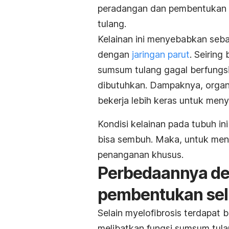
peradangan dan pembentukan fi
tulang.
Kelainan ini menyebabkan seba
dengan
jaringan parut
. Seiring
sumsum tulang gagal berfungsi
dibutuhkan. Dampaknya, organ l
bekerja lebih keras untuk men
Kondisi kelainan pada tubuh i
bisa sembuh. Maka, untuk men
penanganan khusus.
Perbedaannya d
pembentukan sel 
Selain myelofibrosis terdapat
melibatkan fungsi sumsum tula