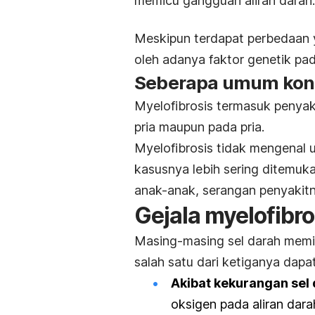
memicu gangguan aliran darah.
Meskipun terdapat perbedaan 
oleh adanya faktor genetik pa
Seberapa umum kondis
Myelofibrosis termasuk penyaki
pria maupun pada pria.
Myelofibrosis tidak mengenal 
kasusnya lebih sering ditemuk
anak-anak, serangan penyakitn
Gejala myelofibro
Masing-masing sel darah memil
salah satu dari ketiganya dap
Akibat kekurangan sel
oksigen pada aliran da