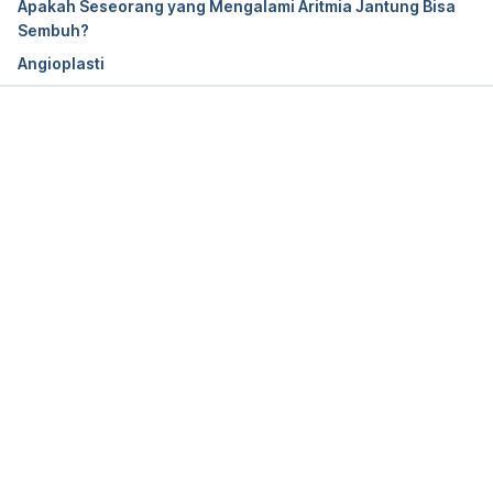
Apakah Seseorang yang Mengalami Aritmia Jantung Bisa
Sembuh?
Angioplasti
Man gets genetically-modified pig heart in world-
first transplant. (2022, January 11). Retrieved 
January 17, 2022, from 
Memuat...
https://www.bbc.com/news/world-us-canada-
59944889