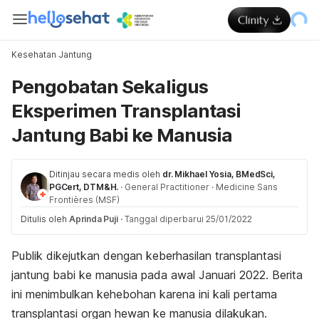
Kesehatan Jantung
Pengobatan Sekaligus
Eksperimen Transplantasi
Jantung Babi ke Manusia
Ditinjau secara medis oleh
dr. Mikhael Yosia, BMedSci,
PGCert, DTM&H.
·
General Practitioner
·
Medicine Sans
Frontières (MSF)
Ditulis oleh
Aprinda Puji
·
Tanggal diperbarui 25/01/2022
Publik dikejutkan dengan keberhasilan transplantasi
jantung babi ke manusia pada awal Januari 2022. Berita
ini menimbulkan kehebohan karena ini kali pertama
transplantasi organ hewan ke manusia dilakukan.