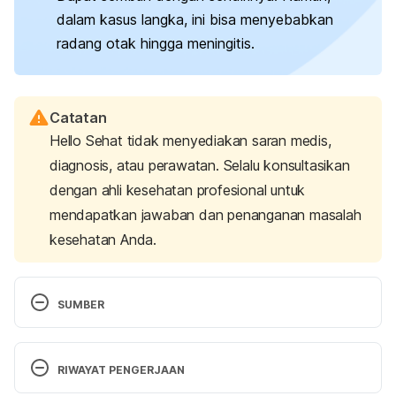
dalam kasus langka, ini bisa menyebabkan
radang otak hingga meningitis.
Catatan
Hello Sehat tidak menyediakan saran medis,
diagnosis, atau perawatan. Selalu konsultasikan
dengan ahli kesehatan profesional untuk
mendapatkan jawaban dan penanganan masalah
kesehatan Anda.
SUMBER
Symptoms and diagnosis of hand, foot & mouth 
disease
. (2022, August 10). Centers for Disease 
RIWAYAT PENGERJAAN
Control and Prevention. Retrieved 08 February 