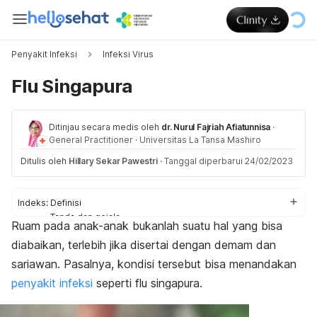
Penyakit Infeksi
Infeksi Virus
Flu Singapura
Ditinjau secara medis oleh
dr. Nurul Fajriah Afiatunnisa
·
General Practitioner
·
Universitas La Tansa Mashiro
Ditulis oleh
Hillary Sekar Pawestri
·
Tanggal diperbarui 24/02/2023
Indeks:
Definisi
Tanda dan gejala
Ruam pada anak-anak bukanlah suatu hal yang bisa
Penyebab
diabaikan, terlebih jika disertai dengan demam dan
Faktor risiko
Komplikasi
sariawan. Pasalnya, kondisi tersebut bisa menandakan
Diagnosis
penyakit infeksi
seperti flu singapura.
Pengobatan
Pencegahan