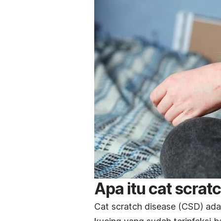
Apa itu
cat scrat
Cat scratch disease
(CSD) adal