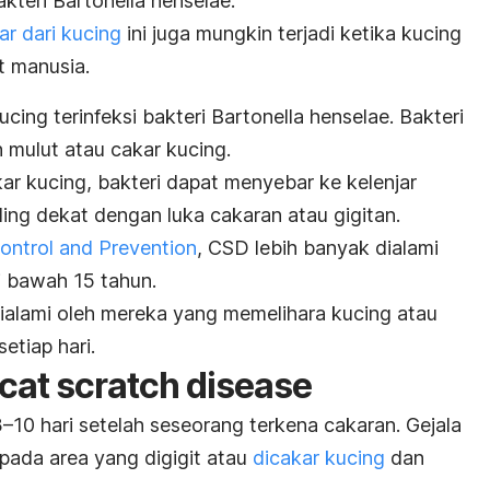
akteri
Bartonella henselae.
r dari kucing
ini juga mungkin terjadi ketika kucing
it manusia.
cing terinfeksi bakteri
Bartonella henselae
. Bakteri
 mulut atau cakar kucing.
kar kucing, bakteri dapat menyebar ke kelenjar
ing dekat dengan luka cakaran atau gigitan.
ontrol and Prevention
, CSD lebih banyak dialami
i bawah 15 tahun.
dialami oleh mereka yang memelihara kucing atau
etiap hari.
cat scratch disease
0 hari setelah seseorang terkena cakaran. Gejala
pada area yang digigit atau
dicakar kucing
dan