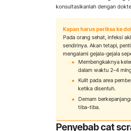
konsultasikanlah dengan dokte
Kapan harus periksa ke do
Pada orang sehat, infeksi ak
sendirinya. Akan tetapi, pen
mengalami gejala-gejala seper
Membengkaknya kelenj
dalam waktu 2–4 min
Kulit pada area pembe
ketika disentuh.
Demam berkepanjangan,
tiba-tiba.
Penyebab
cat sc