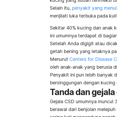
kucing yang sudah terinfeksi b
Selain itu,
penyakit yang menula
menjilati luka terbuka pada kul
Sekitar 40% kucing dan anak ku
ini umumnya terdapat di bagian
Setelah Anda digigit atau dica
getah bening yang letaknya pal
Menurut
Centers for Disease C
oleh anak-anak yang berusia d
Penyakit ini pun lebih banyak 
bersinggungan dengan kucing s
Tanda dan gejala
Gejala CSD umumnya muncul 3–1
berawal dari benjolan melepuh 