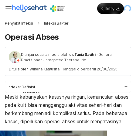
Penyakit Infeksi
Infeksi Bakteri
Operasi Abses
Ditinjau secara medis oleh
dr. Tania Savitri
·
General
Practitioner
·
Integrated Therapeutic
Ditulis oleh
Winona Katyusha
·
Tanggal diperbarui 26/08/2025
Indeks:
Definisi
Persiapan
Meski kebanyakan kasusnya ringan, kemunculan abses
Prosedur
pada kulit bisa mengganggu aktivitas sehari-hari dan
Pasca
Risiko
berkembang menjadi komplikasi serius. Pada beberapa
kasus, diperlukan operasi abses untuk mengatasinya.