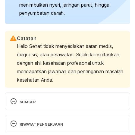
menimbulkan nyeri, jaringan parut, hingga
penyumbatan darah.
Catatan
Hello Sehat tidak menyediakan saran medis,
diagnosis, atau perawatan. Selalu konsultasikan
dengan ahli kesehatan profesional untuk
mendapatkan jawaban dan penanganan masalah
kesehatan Anda.
SUMBER
Abscess incision and drainage
. (2022, October 27). 
Health Direct. Retrieved 12 August 2025, from 
RIWAYAT PENGERJAAN
https://www.healthdirect.gov.au/surgery/abscess-
Versi Terbaru