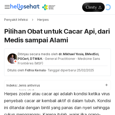
Penyakit Infeksi
Herpes
Pilihan Obat untuk Cacar Api, dari
Medis sampai Alami
Ditinjau secara medis oleh
dr. Mikhael Yosia, BMedSci,
PGCert, DTM&H.
·
General Practitioner
·
Medicine Sans
Frontières (MSF)
Ditulis oleh
Fidhia Kemala
·
Tanggal diperbarui 25/02/2025
Indeks:
Jenis antivirus
Jenis obat
Herpes zoster atau cacar api adalah kondisi ketika virus
Perawatan rumahan
penyebab cacar air kembali aktif di dalam tubuh. Kondisi
ini ditandai dengan bintil yang panas dan nyeri sehingga
cukup mengganggu. Karena itulah, wajar jika orang-