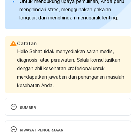
Untuk mendukung upaya
pemulihan
, Anda perlu
menghindari stres, menggunakan pakaian
longgar, dan menghindari menggaruk lenting.
Catatan
Hello Sehat tidak menyediakan saran medis,
diagnosis, atau perawatan. Selalu konsultasikan
dengan ahli kesehatan profesional untuk
mendapatkan jawaban dan penanganan masalah
kesehatan Anda.
SUMBER
Saguil, A., Kane, S., Mercado, M., & Lauters, R. 
(2017). Herpes Zoster and Postherpetic Neuralgia: 
RIWAYAT PENGERJAAN
Prevention and Management. 
American Family 