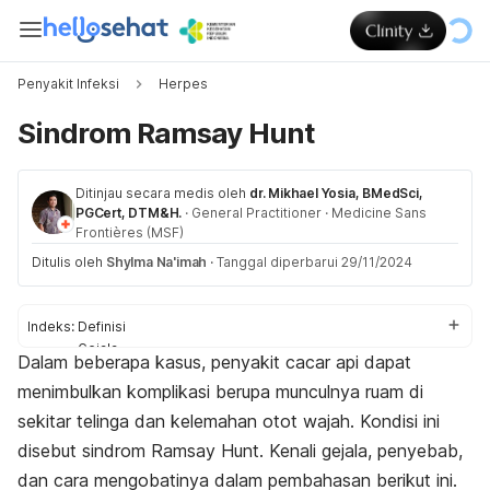
Penyakit Infeksi
Herpes
Sindrom Ramsay Hunt
Ditinjau secara medis oleh
dr. Mikhael Yosia, BMedSci,
PGCert, DTM&H.
·
General Practitioner
·
Medicine Sans
Frontières (MSF)
Ditulis oleh
Shylma Na'imah
·
Tanggal diperbarui 29/11/2024
Indeks:
Definisi
Gejala
Dalam beberapa kasus, penyakit cacar api dapat
Penyebab
menimbulkan komplikasi berupa munculnya ruam di
Faktor risiko
Komplikasi
sekitar telinga dan kelemahan otot wajah. Kondisi ini
Pengobatan
disebut sindrom Ramsay Hunt. Kenali gejala, penyebab,
Pencegahan
dan cara mengobatinya dalam pembahasan berikut ini.