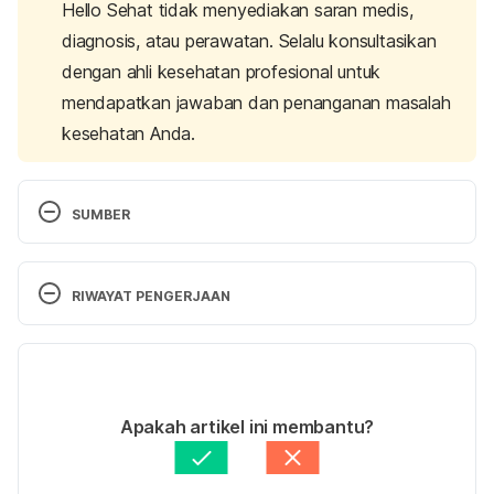
Hello Sehat tidak menyediakan saran medis,
diagnosis, atau perawatan. Selalu konsultasikan
dengan ahli kesehatan profesional untuk
mendapatkan jawaban dan penanganan masalah
kesehatan Anda.
SUMBER
COVID-19 Coronavirus Outbreak. (2020). Retrieved 
20 March 2020, from 
RIWAYAT PENGERJAAN
https://www.worldometers.info/coronavirus/
Versi Terbaru
Viral Infection | Viral Infection Symptoms | 
MedlinePlus. (2020). Retrieved 20 March 2020, 
30/03/2021
from 
https://medlineplus.gov/viralinfections.html
Ditulis oleh 
Diah Ayu Lestari
Apakah artikel ini membantu?
Ditinjau secara medis oleh
dr. Patricia Lukas 
Coronaviruses. (2020). Retrieved 20 March 2020, 
Goentoro
Diperbarui oleh: 
Ulfa