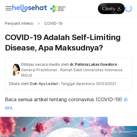
Penyakit Infeksi
COVID-19
COVID-19 Adalah Self-Limiting
Disease, Apa Maksudnya?
Ditinjau secara medis oleh
dr. Patricia Lukas Goentoro
·
General Practitioner
·
Rumah Sakit Universitas Indonesia
(RSUI)
Ditulis oleh
Diah Ayu Lestari
·
Tanggal diperbarui 30/03/2021
Baca s
emua artikel tentang coronavirus (COVID-19)
di
sini
.