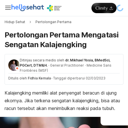
Hidup Sehat
Pertolongan Pertama
Pertolongan Pertama Mengatasi
Sengatan Kalajengking
Ditinjau secara medis oleh
dr. Mikhael Yosia, BMedSci,
PGCert, DTM&H.
·
General Practitioner
·
Medicine Sans
Frontières (MSF)
Ditulis oleh
Fidhia Kemala
·
Tanggal diperbarui 02/03/2023
Kalajengking memiliki alat penyengat beracun di ujung
ekornya. Jika terkena sengatan kalajengking, bisa atau
racun tersebut akan menimbulkan reaksi pada tubuh.