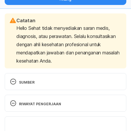
langsung ke inbox Anda.
Catatan
Hello Sehat tidak menyediakan saran medis,
diagnosis, atau perawatan. Selalu konsultasikan
dengan ahli kesehatan profesional untuk
mendapatkan jawaban dan penanganan masalah
kesehatan Anda.
SUMBER
Rodrigo, C., & Gnanathasan, A. (2017). 
Management of scorpion envenoming: a 
RIWAYAT PENGERJAAN
systematic review and meta-analysis of controlled 
clinical trials. 
Systematic Reviews, 6
(1). doi: 
Versi Terbaru
https://doi.org/10.1186/s13643-017-0469-8
02/03/2023