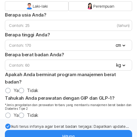
Laki-laki
Perempuan
Berapa usia Anda?
(tahun)
Berapa tinggi Anda?
cm
Berapa berat badan Anda?
kg
Apakah Anda berminat program manajemen berat
badan?
Ya
Tidak
Tahukah Anda perawatan dengan GIP dan GLP-1?
*Jenis pengobatan dan perawatan terbaru yang membantu manajemen berat badan dan
Diabetes Tipe 2
Ya
Tidak
Ikuti terus infonya agar berat badan terjaga: Dapatkan update
dari pakar mengenai dukungan dan perawatan berat badan
Hitung