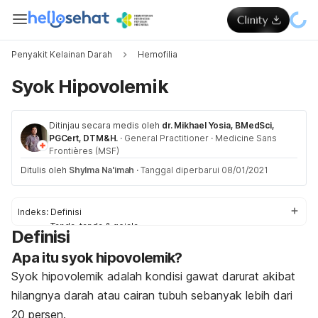
Penyakit Kelainan Darah
Hemofilia
Syok Hipovolemik
Ditinjau secara medis oleh
dr. Mikhael Yosia, BMedSci,
PGCert, DTM&H.
·
General Practitioner
·
Medicine Sans
Frontières (MSF)
Ditulis oleh
Shylma Na'imah
·
Tanggal diperbarui 08/01/2021
Indeks:
Definisi
Tanda-tanda & gejala
Definisi
Penyebab
Apa itu syok hipovolemik?
Faktor risiko
Komplikasi
Syok hipovolemik adalah kondisi gawat darurat akibat
Diagnosis & pengobatan
hilangnya darah atau cairan tubuh sebanyak lebih dari
Pengobatan di rumah
20 persen.