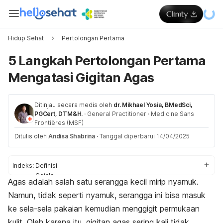
Hidup Sehat
Pertolongan Pertama
5 Langkah Pertolongan Pertama
Mengatasi Gigitan Agas
Ditinjau secara medis oleh
dr. Mikhael Yosia, BMedSci,
PGCert, DTM&H.
·
General Practitioner
·
Medicine Sans
Frontières (MSF)
Ditulis oleh
Andisa Shabrina
·
Tanggal diperbarui 14/04/2025
Indeks:
Definisi
Gejala
Agas adalah salah satu serangga kecil mirip nyamuk.
Pertolongan pertama
Namun, tidak seperti nyamuk, serangga ini bisa masuk
Kapan ke dokter?
Tips terhindar
ke sela-sela pakaian kemudian menggigit permukaan
kulit. Oleh karena itu, gigitan agas sering kali tidak