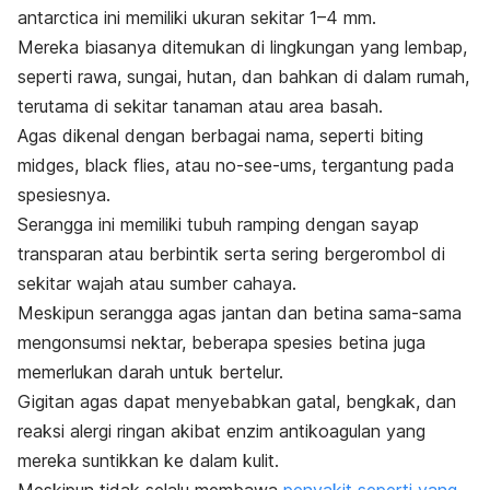
antarctica
ini memiliki ukuran sekitar 1–4 mm.
Mereka biasanya ditemukan di lingkungan yang lembap,
seperti rawa, sungai, hutan, dan bahkan di dalam rumah,
terutama di sekitar tanaman atau area basah.
Agas dikenal dengan berbagai nama, seperti
biting
midges
,
black flies
, atau
no-see-ums
, tergantung pada
spesiesnya.
Serangga ini memiliki tubuh ramping dengan sayap
transparan atau berbintik serta sering bergerombol di
sekitar wajah atau sumber cahaya.
Meskipun serangga agas jantan dan betina sama-sama
mengonsumsi nektar, beberapa spesies betina juga
memerlukan darah untuk bertelur.
Gigitan agas dapat menyebabkan gatal, bengkak, dan
reaksi alergi ringan akibat enzim antikoagulan yang
mereka suntikkan ke dalam kulit.
Meskipun tidak selalu membawa
penyakit seperti yang