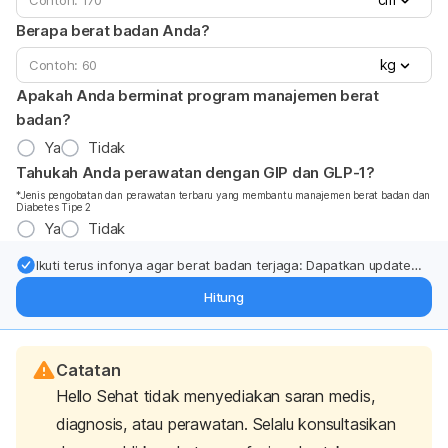
Berapa berat badan Anda?
kg
Apakah Anda berminat program manajemen berat
badan?
Ya
Tidak
Tahukah Anda perawatan dengan GIP dan GLP-1?
*Jenis pengobatan dan perawatan terbaru yang membantu manajemen berat badan dan
Diabetes Tipe 2
Ya
Tidak
Ikuti terus infonya agar berat badan terjaga: Dapatkan update
dari pakar mengenai dukungan dan perawatan berat badan
Hitung
langsung ke inbox Anda.
Catatan
Hello Sehat tidak menyediakan saran medis,
diagnosis, atau perawatan. Selalu konsultasikan