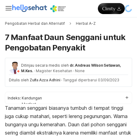
Pengobatan Herbal dan Alternatif
Herbal A-Z
7 Manfaat Daun Senggani untuk
Pengobatan Penyakit
Ditinjau secara medis oleh
dr. Andreas Wilson Setiawan,
M.Kes.
·
Magister Kesehatan
·
None
Ditulis oleh
Zulfa Azza Adhini
·
Tanggal diperbarui 03/09/2023
Indeks:
Kandungan
Manfaat
Tanaman senggani biasanya tumbuh di tempat tinggi
Efek samping
juga cukup matahari, seperti lereng pegunungan. Warna
Cara konsumsi
bunganya ungu kemerahan. Daun dari pohon senggani
sering diambil ekstraknya karena memiliki manfaat untuk