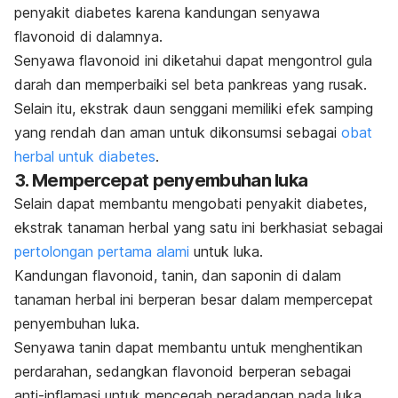
penyakit diabetes karena kandungan senyawa
flavonoid
di dalamnya.
Senyawa
flavonoid
ini diketahui dapat mengontrol gula
darah dan memperbaiki sel beta pankreas yang rusak.
Selain itu, ekstrak daun senggani memiliki efek samping
yang rendah dan aman untuk dikonsumsi sebagai
obat
herbal untuk diabetes
.
3. Mempercepat penyembuhan luka
Selain dapat membantu mengobati penyakit diabetes,
ekstrak tanaman herbal yang satu ini berkhasiat sebagai
pertolongan pertama alami
untuk luka.
Kandungan
flavonoid
,
tanin,
dan
saponin
di dalam
tanaman herbal ini berperan besar dalam mempercepat
penyembuhan luka.
Senyawa
tanin
dapat membantu untuk menghentikan
perdarahan, sedangkan
flavonoid
berperan sebagai
anti-inflamasi untuk mencegah peradangan pada luka.