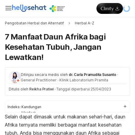
Pengobatan Herbal dan Alternatif
Herbal A-Z
7 Manfaat Daun Afrika bagi
Kesehatan Tubuh, Jangan
Lewatkan!
Ditinjau secara medis oleh
dr. Carla Pramudita Susanto
·
General Practitioner
·
Klinik Laboratorium Pramita
Ditulis oleh
Reikha Pratiwi
·
Tanggal diperbarui 25/04/2023
Indeks:
Kandungan
Manfaat
Selain dapat dimasak untuk makanan sehari-hari, daun
Cara mengonsumsi
Afrika ternyata memiliki berbagai manfaat kesehatan
Perhatian
tubuh. Anda bisa menggunakan daun Afrika sebagai