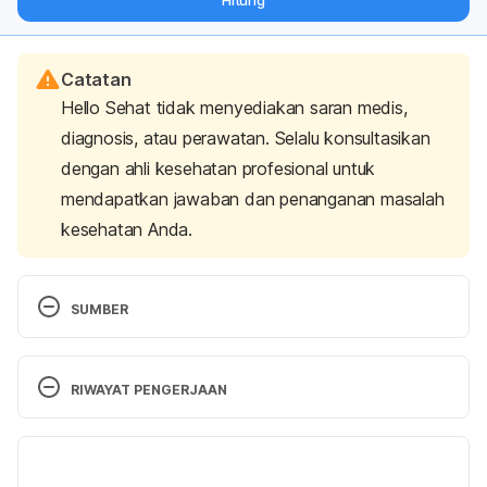
Hitung
langsung ke inbox Anda.
Catatan
Hello Sehat tidak menyediakan saran medis,
diagnosis, atau perawatan. Selalu konsultasikan
dengan ahli kesehatan profesional untuk
mendapatkan jawaban dan penanganan masalah
kesehatan Anda.
SUMBER
Wong, F., Woo, C., Hsu, A., & Tan, B. (2013). The 
Anti-Cancer Activities of Vernonia amygdalina 
RIWAYAT PENGERJAAN
Extract in Human Breast Cancer Cell Lines Are 
Mediated through Caspase-Dependent and p53-
Versi Terbaru
Independent Pathways. 
Plos ONE
, 
8
(10), e78021. 
https://doi.org/10.1371/journal.pone.0078021
25/04/2023