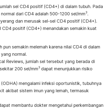
i jumlah sel CD4 positif (CD4+) di dalam tubuh. Pada
3
i normal dari CD4 adalah 500-1200 sel/mm
.
nyerang dan merusak sel-sel CD4 positif (CD4+).
el CD4 positif (CD4+) menandakan semakin kuat
buh pun semakin melemah karena nilai CD4 di dalam
 yang normal.
cal Reviews
, jumlah sel tersebut yang berada di
3
sekitar 200 sel/mm
dapat menunjukkan risiko
 (ODHA) mengalami infeksi oportunistik, tubuhnya
kit akibat sistem imun yang lemah, termasuk
 dapat membantu dokter mengetahui perkembangan