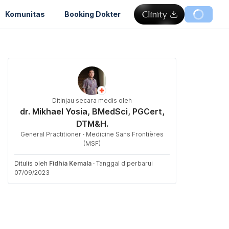
Komunitas
Booking Dokter
Ditinjau secara medis oleh
dr. Mikhael Yosia, BMedSci, PGCert,
DTM&H.
General Practitioner · Medicine Sans Frontières
(MSF)
Ditulis oleh
Fidhia Kemala
·
Tanggal diperbarui
07/09/2023