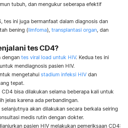
 imun tubuh, dan mengukur seberapa efektif
, tes ini juga bermanfaat dalam diagnosis dan
tah bening (
limfoma
),
transplantasi organ
, dan
njalani tes CD4?
an dengan
tes
viral load
untuk HIV
. Kedua tes ini
untuk mendiagnosis pasien HIV.
untuk mengetahui
stadium infeksi HIV
dan
ang tepat.
es CD4 bisa dilakukan selama beberapa kali untuk
ih jelas karena ada perbandingan.
 selanjutnya akan dilakukan secara berkala seiring
nsultasi medis rutin dengan dokter.
 dianjurkan pasien HIV melakukan pemeriksaan CD4: