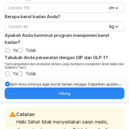
cm
Berapa berat badan Anda?
kg
Apakah Anda berminat program manajemen berat
badan?
Ya
Tidak
Tahukah Anda perawatan dengan GIP dan GLP-1?
*Jenis pengobatan dan perawatan terbaru yang membantu manajemen berat badan dan
Diabetes Tipe 2
Ya
Tidak
Ikuti terus infonya agar berat badan terjaga: Dapatkan update
dari pakar mengenai dukungan dan perawatan berat badan
Hitung
langsung ke inbox Anda.
Catatan
Hello Sehat tidak menyediakan saran medis,