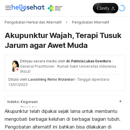
Pengobatan Herbal dan Alternatif
Pengobatan Alternatif
Akupunktur Wajah, Terapi Tusuk
Jarum agar Awet Muda
Ditinjau secara medis oleh
dr. Patricia Lukas Goentoro
·
General Practitioner
·
Rumah Sakit Universitas Indonesia
(RSUI)
Ditulis oleh
Larastining Retno Wulandari
·
Tanggal diperbarui
13/01/2023
Indeks:
Kegunaan
Prosedur
Akupunktur telah dipakai sejak lama untuk membantu
Titik
mengobati berbagai keluhan di berbagai bagian tubuh.
Manfaat
Bahaya
Pengobatan alternatif ini bahkan bisa dilakukan di