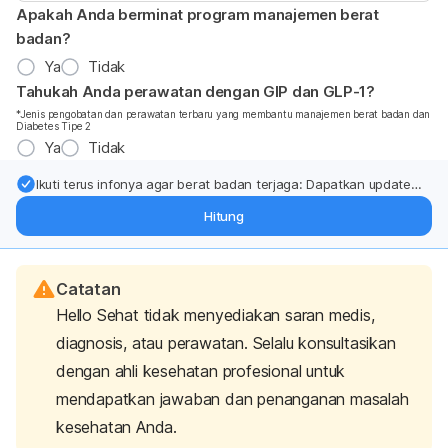
Apakah Anda berminat program manajemen berat
badan?
Ya
Tidak
Tahukah Anda perawatan dengan GIP dan GLP-1?
*Jenis pengobatan dan perawatan terbaru yang membantu manajemen berat badan dan
Diabetes Tipe 2
Ya
Tidak
Ikuti terus infonya agar berat badan terjaga: Dapatkan update
dari pakar mengenai dukungan dan perawatan berat badan
Hitung
langsung ke inbox Anda.
Catatan
Hello Sehat tidak menyediakan saran medis,
diagnosis, atau perawatan. Selalu konsultasikan
dengan ahli kesehatan profesional untuk
mendapatkan jawaban dan penanganan masalah
kesehatan Anda.