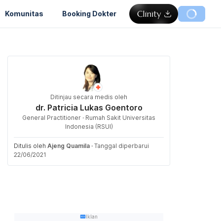
Komunitas
Booking Dokter
Ditinjau secara medis oleh
dr. Patricia Lukas Goentoro
General Practitioner · Rumah Sakit Universitas
Indonesia (RSUI)
Ditulis oleh
Ajeng Quamila
·
Tanggal diperbarui
22/06/2021
Iklan