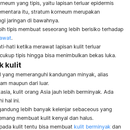
neum yang tipis, yaitu lapisan terluar epidermis
. Sementara itu, stratum korneum merupakan
ngi jaringan di bawahnya.
ih tipis membuat seseorang lebih berisiko terhadap
rawat
.
ti-hati ketika merawat lapisan kulit terluar
ukup tipis hingga bisa menimbulkan bekas luka.
 kulit
l yang memeranguhi kandungan minyak, alias
lam maupun dari luar.
sia, kulit orang Asia jauh lebih berminyak. Ada
 hal ini.
gandung lebih banyak kelenjar sebaceous yang
emang membuat kulit kenyal dan halus.
pada kulit tentu bisa membuat
kulit berminyak
dan