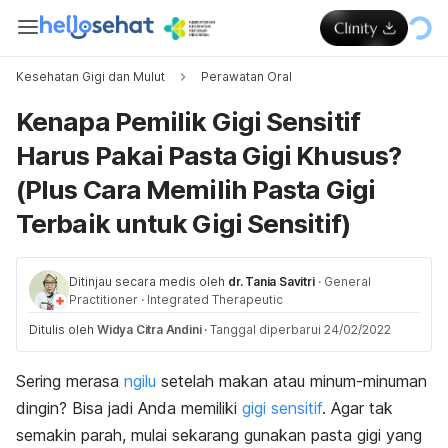
Kesehatan Gigi dan Mulut
Perawatan Oral
Kenapa Pemilik Gigi Sensitif
Harus Pakai Pasta Gigi Khusus?
(Plus Cara Memilih Pasta Gigi
Terbaik untuk Gigi Sensitif)
Ditinjau secara medis oleh
dr. Tania Savitri
·
General
Practitioner
·
Integrated Therapeutic
Ditulis oleh
Widya Citra Andini
·
Tanggal diperbarui 24/02/2022
Sering merasa
ngilu
setelah makan atau minum-minuman
dingin? Bisa jadi Anda memiliki
gigi sensitif
. Agar tak
semakin parah, mulai sekarang gunakan pasta gigi yang