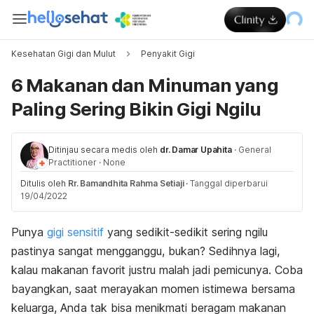
Kesehatan Gigi dan Mulut
Penyakit Gigi
6 Makanan dan Minuman yang
Paling Sering Bikin Gigi Ngilu
Ditinjau secara medis oleh
dr. Damar Upahita
·
General
Practitioner
·
None
Ditulis oleh
Rr. Bamandhita Rahma Setiaji
·
Tanggal diperbarui
19/04/2022
Punya
gigi sensitif
yang sedikit-sedikit sering ngilu
pastinya sangat mengganggu, bukan? Sedihnya lagi,
kalau makanan favorit justru malah jadi pemicunya. Coba
bayangkan, saat merayakan momen istimewa bersama
keluarga, Anda tak bisa menikmati beragam makanan