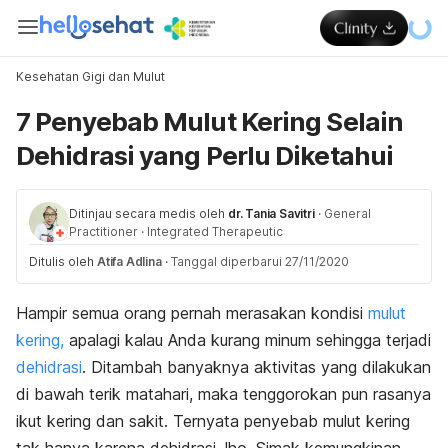
Kesehatan Gigi dan Mulut
7 Penyebab Mulut Kering Selain
Dehidrasi yang Perlu Diketahui
Ditinjau secara medis oleh
dr. Tania Savitri
·
General
Practitioner
·
Integrated Therapeutic
Ditulis oleh
Atifa Adlina
·
Tanggal diperbarui 27/11/2020
Hampir semua orang pernah merasakan kondisi
mulut
kering,
a
palagi kalau Anda kurang minum sehingga terjadi
dehidrasi
. Ditambah banyaknya aktivitas yang dilakukan
di bawah terik matahari, maka tenggorokan pun rasanya
ikut kering dan sakit. Ternyata penyebab mulut kering