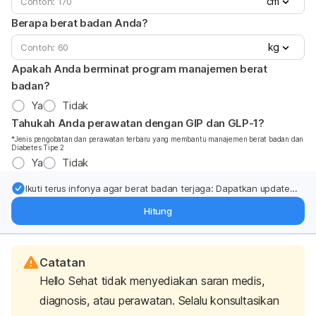
cm
Berapa berat badan Anda?
kg
Apakah Anda berminat program manajemen berat
badan?
Ya
Tidak
Tahukah Anda perawatan dengan GIP dan GLP-1?
*Jenis pengobatan dan perawatan terbaru yang membantu manajemen berat badan dan
Diabetes Tipe 2
Ya
Tidak
Ikuti terus infonya agar berat badan terjaga: Dapatkan update
dari pakar mengenai dukungan dan perawatan berat badan
Hitung
langsung ke inbox Anda.
Catatan
Hello Sehat tidak menyediakan saran medis,
diagnosis, atau perawatan. Selalu konsultasikan