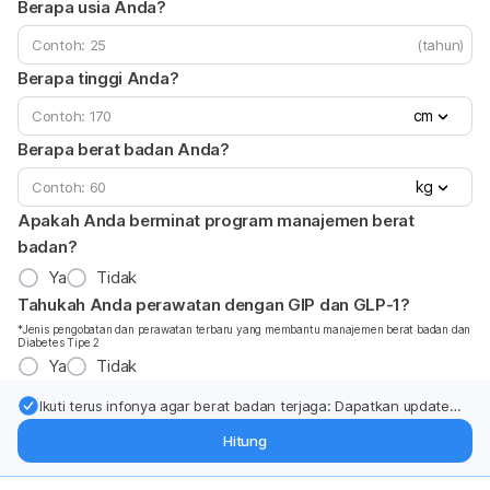
Berapa usia Anda?
(tahun)
Berapa tinggi Anda?
cm
Berapa berat badan Anda?
kg
Apakah Anda berminat program manajemen berat
badan?
Ya
Tidak
Tahukah Anda perawatan dengan GIP dan GLP-1?
*Jenis pengobatan dan perawatan terbaru yang membantu manajemen berat badan dan
Diabetes Tipe 2
Ya
Tidak
Ikuti terus infonya agar berat badan terjaga: Dapatkan update
dari pakar mengenai dukungan dan perawatan berat badan
Hitung
langsung ke inbox Anda.