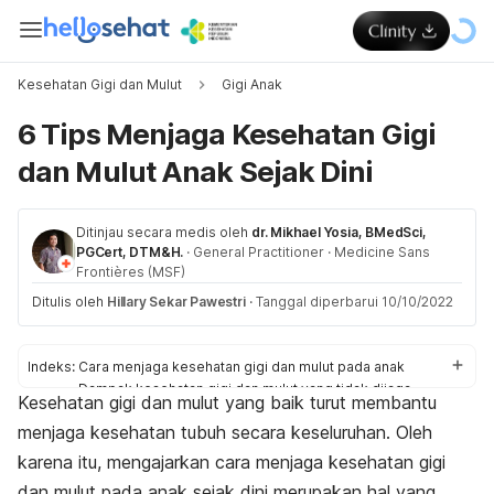
Kesehatan Gigi dan Mulut
Gigi Anak
6 Tips Menjaga Kesehatan Gigi
dan Mulut Anak Sejak Dini
Ditinjau secara medis oleh
dr. Mikhael Yosia, BMedSci,
PGCert, DTM&H.
·
General Practitioner
·
Medicine Sans
Frontières (MSF)
Ditulis oleh
Hillary Sekar Pawestri
·
Tanggal diperbarui 10/10/2022
Indeks:
Cara menjaga kesehatan gigi dan mulut pada anak
Dampak kesehatan gigi dan mulut yang tidak dijaga
Kesehatan gigi dan mulut yang baik turut membantu
menjaga kesehatan tubuh secara keseluruhan. Oleh
karena itu, mengajarkan cara menjaga kesehatan gigi
dan mulut pada anak sejak dini merupakan hal yang