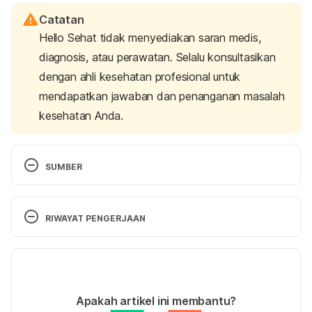
Catatan
Hello Sehat tidak menyediakan saran medis,
diagnosis, atau perawatan. Selalu konsultasikan
dengan ahli kesehatan profesional untuk
mendapatkan jawaban dan penanganan masalah
kesehatan Anda.
SUMBER
Activity sheets
. (n.d.). MouthHealthy – Oral Health 
– American Dental Association. Retrieved 30 
RIWAYAT PENGERJAAN
September 2022 from 
https://www.mouthhealthy.org/en/resources/activit
Versi Terbaru
y-sheets
10/10/2022
Familydoctor.org editorial staff. (2020). 
Dental 
Ditulis oleh 
Hillary Sekar Pawestri
Apakah artikel ini membantu?
hygiene: How to care for your child’s teeth
. 
Ditinjau secara medis oleh
dr. Mikhael Yosia, 