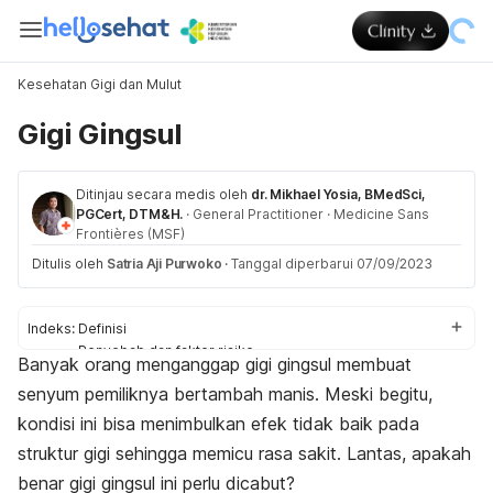
Kesehatan Gigi dan Mulut
Gigi Gingsul
Ditinjau secara medis oleh
dr. Mikhael Yosia, BMedSci,
PGCert, DTM&H.
·
General Practitioner
·
Medicine Sans
Frontières (MSF)
Ditulis oleh
Satria Aji Purwoko
·
Tanggal diperbarui 07/09/2023
Indeks:
Definisi
Penyebab dan faktor risiko
Banyak orang menganggap gigi gingsul membuat
Dampak
senyum pemiliknya bertambah manis. Meski begitu,
Penanganan
Apakah perlu dicabut?
kondisi ini bisa menimbulkan efek tidak baik pada
struktur gigi
sehingga memicu rasa sakit. Lantas, apakah
benar gigi gingsul ini perlu dicabut?