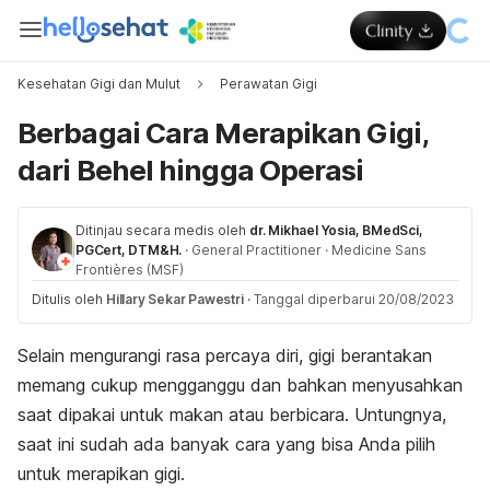
Kesehatan Gigi dan Mulut
Perawatan Gigi
Berbagai Cara Merapikan Gigi,
dari Behel hingga Operasi
Ditinjau secara medis oleh
dr. Mikhael Yosia, BMedSci,
PGCert, DTM&H.
·
General Practitioner
·
Medicine Sans
Frontières (MSF)
Ditulis oleh
Hillary Sekar Pawestri
·
Tanggal diperbarui 20/08/2023
Selain mengurangi rasa percaya diri, gigi berantakan
memang cukup mengganggu dan bahkan menyusahkan
saat dipakai untuk makan atau berbicara. Untungnya,
saat ini sudah ada banyak cara yang bisa Anda pilih
untuk merapikan gigi.