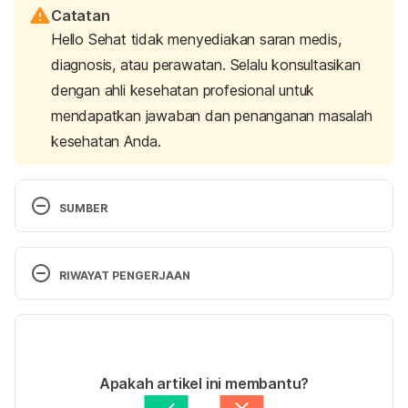
Catatan
Hello Sehat tidak menyediakan saran medis,
diagnosis, atau perawatan. Selalu konsultasikan
dengan ahli kesehatan profesional untuk
mendapatkan jawaban dan penanganan masalah
kesehatan Anda.
SUMBER
8 ways to improve your smile
. (n.d.). MouthHealthy 
| MouthHealthy – Oral Health Information from the 
RIWAYAT PENGERJAAN
ADA. Retrieved 09 August 2023 from 
https://www.mouthhealthy.org/en/ways-to-
Versi Terbaru
improve-smile
.
20/08/2023
Dental crowns: What are they, types, procedure & 
Ditulis oleh 
Hillary Sekar Pawestri
Apakah artikel ini membantu?
care
. (n.d.). Cleveland Clinic. Retrieved 09 August 
Ditinjau secara medis oleh
dr. Mikhael Yosia, 