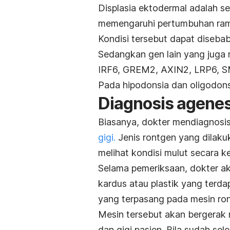
Displasia ektodermal adalah s
memengaruhi pertumbuhan rambut
Kondisi tersebut dapat diseb
Sedangkan gen lain yang juga
IRF6, GREM2, AXIN2, LRP6, 
Pada hipodonsia dan oligodons
Diagnosis agenesi
Biasanya, dokter mendiagnosis
gigi.
Jenis rontgen yang dilaku
melihat kondisi mulut secara k
Selama pemeriksaan, dokter a
kardus atau plastik yang terda
yang terpasang pada mesin ro
Mesin tersebut akan bergerak
dan gigi pasien. Bila sudah sel