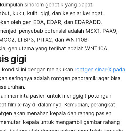
ekumpulan sindrom genetik yang dapat
, kuku, kulit, gigi, dan kelenjar keringat.
abkan oleh gen EDA, EDAR, dan EDARADD.
 menjadi penyebab potensial adalah MSX1, PAX9,
SMOC2, LTBP3, PITX2, dan WNT10B.
ia, gen utama yang terlibat adalah WNT10A.
s gigi
 kondisi ini dengan melakukan
rontgen sinar-X pada
kan seringnya adalah rontgen panoramik agar bisa
eseluruhan.
kan meminta pasien untuk menggigit potongan
pat film x-ray di dalamnya. Kemudian, perangkat
ntgen akan menahan kepala dan rahang pasien.
 memutari kepala untuk mengambil gambar rahang
esai, berkumurlah dengan cairan yang telah tersedia.