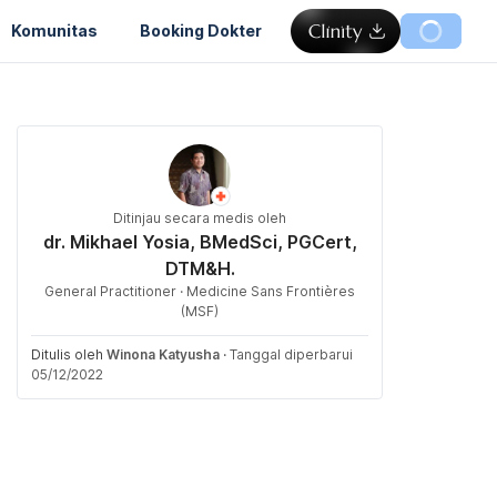
Komunitas
Booking Dokter
Ditinjau secara medis oleh
dr. Mikhael Yosia, BMedSci, PGCert,
DTM&H.
General Practitioner · Medicine Sans Frontières
(MSF)
Ditulis oleh
Winona Katyusha
·
Tanggal diperbarui
05/12/2022