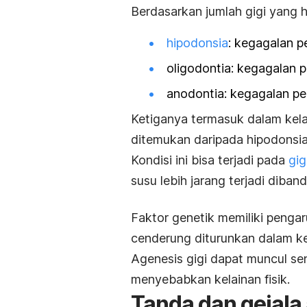
Berdasarkan jumlah gigi yang hi
hipodonsia
: kegagalan 
oligodontia: kegagalan 
anodontia: kegagalan p
Ketiganya termasuk dalam kelai
ditemukan daripada hipodonsia
Kondisi ini bisa terjadi pada
gig
susu lebih jarang terjadi diban
Faktor genetik memiliki pengar
cenderung diturunkan dalam kel
Agenesis gigi dapat muncul sen
menyebabkan kelainan fisik.
Tanda dan gejala 