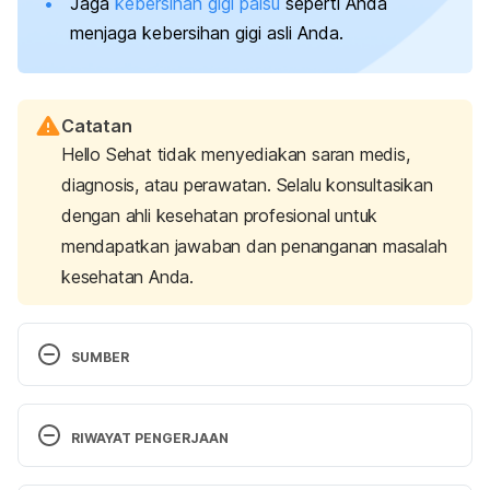
Jaga
kebersihan gigi palsu
seperti Anda
menjaga kebersihan gigi asli Anda.
Catatan
Hello Sehat tidak menyediakan saran medis,
diagnosis, atau perawatan. Selalu konsultasikan
dengan ahli kesehatan profesional untuk
mendapatkan jawaban dan penanganan masalah
kesehatan Anda.
SUMBER
Can you fix Loose dentures? Causes, solutions and 
alternatives
. (2022, 9). Dentaly.org. Retrieved 23 
RIWAYAT PENGERJAAN
November 2022 from 
https://www.dentaly.org/en/dentures-false-
Versi Terbaru