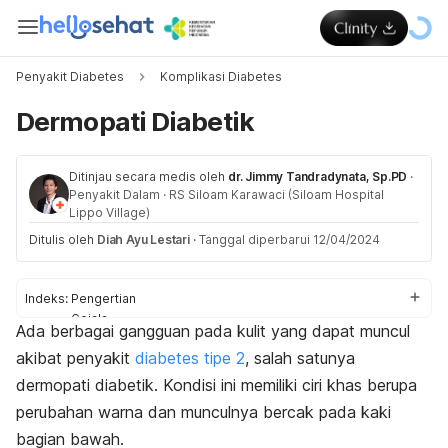
Penyakit Diabetes
Komplikasi Diabetes
Dermopati Diabetik
Ditinjau secara medis oleh
dr. Jimmy Tandradynata, Sp.PD
·
Penyakit Dalam
·
RS Siloam Karawaci (Siloam Hospital
Lippo Village)
Ditulis oleh
Diah Ayu Lestari
·
Tanggal diperbarui 12/04/2024
Indeks:
Pengertian
Gejala
Ada berbagai gangguan pada kulit yang dapat muncul
Penyebab
akibat penyakit
diabetes tipe 2
, salah satunya
Diagnosis
Pengobatan
dermopati diabetik. Kondisi ini memiliki ciri khas berupa
Pencegahan
perubahan warna dan munculnya bercak pada kaki
bagian bawah.