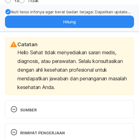
Ya
Tidak
Ikuti terus infonya agar berat badan terjaga: Dapatkan update
dari pakar mengenai dukungan dan perawatan berat badan
Hitung
langsung ke inbox Anda.
Catatan
Hello Sehat tidak menyediakan saran medis,
diagnosis, atau perawatan. Selalu konsultasikan
dengan ahli kesehatan profesional untuk
mendapatkan jawaban dan penanganan masalah
kesehatan Anda.
SUMBER
Skin Complications | ADA. (2021). Retrieved 5 April 
2024, from 
RIWAYAT PENGERJAAN
https://www.diabetes.org/diabetes/complications/s