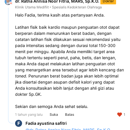
dr. Ratna Annisa Noor Fitria, MARS, Sp.K.O.
Dokter
Klinik Utama Medifiit
Spesialis Kedokteran Olahraga
Halo Fadia, terima kasih atas pertanyaan Anda.
Latihan fisik baik kardio maupun penguatan otot dapat 
berperan dalam menurunkan berat badan, dengan 
catatan latihan fisik dilakukan sesuai rekomendasi yaitu 
pada intensitas sedang dengan durasi total 150-300 
menit per minggu. Apabila Anda memiliki target area 
tubuh tertentu seperti perut, paha, betis, dan lengan, 
maka Anda dapat melakukan latihan penguatan otot 
yang menargetkan area tersebut agar lebih kencang dan 
toned. 
Penurunan berat badan juga akan lebih optimal 
jika disertai dengan asupan defisit kalori yang dapat 
Anda konsultasikan lebih lanjut dengan ahli gizi atau 
dokter Sp.GK.
Sekian dan semoga Anda sehat selalu.
1 tahun yang lalu
Suka
Balas
1
F
Fadia ayustina safitri
@
dr. Ratna Annisa Noor Fitria, MARS, Sp.K.O.