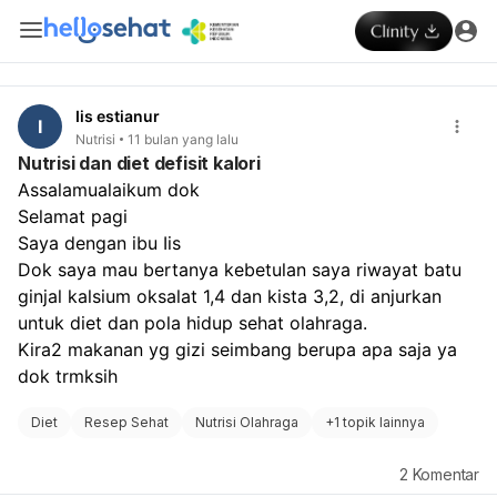
Iis estianur
I
Nutrisi
11 bulan yang lalu
Nutrisi dan diet defisit kalori
Assalamualaikum dok 
Selamat pagi 
Saya dengan ibu Iis 
Dok saya mau bertanya kebetulan saya riwayat batu 
ginjal kalsium oksalat 1,4 dan kista 3,2, di anjurkan 
untuk diet dan pola hidup sehat olahraga. 
Kira2 makanan yg gizi seimbang berupa apa saja ya 
dok trmksih 
Diet
Resep Sehat
Nutrisi Olahraga
+
1 topik lainnya
2
Komentar