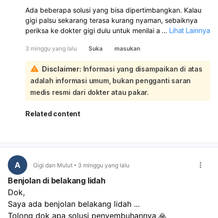
Ada beberapa solusi yang bisa dipertimbangkan. Kalau
gigi palsu sekarang terasa kurang nyaman, sebaiknya
periksa ke dokter gigi dulu untuk menilai apakah gigi
...
Lihat Lainnya
palsunya perlu disesuaikan, relining, atau diganti. Jika
3 minggu yang lalu
Suka
masukan
ingin solusi yang lebih awet dan nyaman, implant gigi bisa
jadi pilihan, tetapi biayanya biasanya lebih tinggi. Kalau
Disclaimer:
Informasi yang disampaikan di atas
biaya ingin lebih terjangkau, dental bridge atau gigi tiruan
adalah informasi umum, bukan pengganti saran
lepasan yang dibuat ulang dan disesuaikan dengan
kondisi mulut bisa menjadi alternatif. Karena usia Anda
medis resmi dari dokter atau pakar.
masih 23 tahun, penting juga memastikan kondisi gusi
dan tulang rahang masih baik. Saya sarankan konsultasi
Related content
langsung supaya bisa dipilihkan solusi yang paling pas
dan sesuai biaya.
A
Gigi dan Mulut
3 minggu yang lalu
Benjolan di belakang lidah
Dok,
Saya ada benjolan belakang lidah ...
Tolong dok apa solusi penyembuhannya 🙏