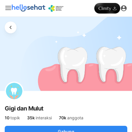
Gigi dan Mulut
10
topik
35k
interaksi
70k
anggota
Gabung