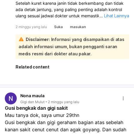
Setelah kuret karena janin tidak berkembang dan tidak
ada detak jantung, yang paling penting adalah kontrol
ulang sesuai jadwal dokter untuk memastikan rahim
...
Lihat Lainnya
sudah bersih dan tidak ada infeksi. Jika muncul demam,
2 minggu yang lalu
Suka
masukan
menggigil, nyeri perut hebat, perdarahan banyak, atau
keputihan berbau tidak sedap, segera periksa ke dokter:
Disclaimer:
Informasi yang disampaikan di atas
Keluhan ringan seperti kram, perdarahan sedikit, dan
adalah informasi umum, bukan pengganti saran
badan lelah masih bisa normal setelah kuret. Namun bila
gejala makin berat atau tidak membaik, jangan
medis resmi dari dokter atau pakar.
menunggu kontrol, segera ke fasilitas kesehatan. Dokter
biasanya akan menilai apakah perlu antibiotik atau
Related content
tindakan lanjutan bila ada sisa jaringan atau infeksi. Untuk
sementara, istirahat cukup, jaga kebersihan area
kewanitaan, dan ikuti semua anjuran dokter.
Nona maula
Gigi dan Mulut
2 minggu yang lalu
Gusi bengkak dan gigi sakit
Mau tanya dok, saya umur 29thn
Gusi bengkak dan gigi geraham bagian atas sebelah 
kanan sakit cenut cenut dan agak goyang. Dan sudah 