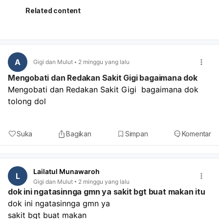
menjilat, menggosok, atau mengelupas bibir; minum
Related content
cukup air; hindari lip scrub, lipstik, sleeping mask, dan
obat pencerah dulu sampai membaik; bila perlu kompres
dingin singkat saat gatal. Kalau bibir sangat kering, madu
atau gel lidah buaya bisa membantu, tetapi hentikan bila
terasa perih. Kalau keluhan tidak membaik dalam
A
Gigi dan Mulut
2 minggu yang lalu
beberapa hari, makin merah, bengkak, perih, atau sampai
Mengobati dan Redakan Sakit Gigi bagaimana dok
pecah-pecah berat, sebaiknya periksa ke dokter kulit
Mengobati dan Redakan Sakit Gigi  bagaimana dok 
atau dokter umum untuk memastikan apakah ini
tolong dol
dermatitis kontak, cheilitis, atau infeksi, dan untuk obat
yang tepat.
Suka
Bagikan
Simpan
Komentar
Lailatul Munawaroh
L
Gigi dan Mulut
2 minggu yang lalu
dok ini ngatasinnga gmn ya sakit bgt buat makan itu
dok ini ngatasinnga gmn ya 
sakit bgt buat makan