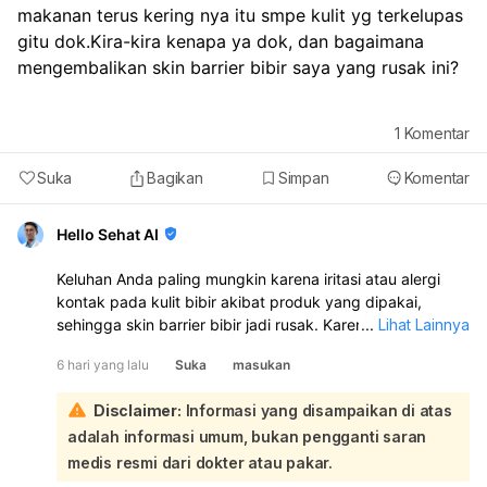
makanan terus kering nya itu smpe kulit yg terkelupas 
gitu dok.Kira-kira kenapa ya dok, dan bagaimana 
mengembalikan skin barrier bibir saya yang rusak ini?
1
Komentar
Suka
Bagikan
Simpan
Komentar
Hello Sehat AI
Keluhan Anda paling mungkin karena iritasi atau alergi
kontak pada kulit bibir akibat produk yang dipakai,
sehingga skin barrier bibir jadi rusak. Karena sekarang
...
Lihat Lainnya
baru pakai sleeping mask saja sudah gatal, merah, dan
6 hari yang lalu
Suka
masukan
mengelupas, sebaiknya hentikan dulu semua produk di
area bibir, terutama yang ada pewangi, alkohol, pemutih,
Disclaimer:
Informasi yang disampaikan di atas
atau bahan aktif:
adalah informasi umum, bukan pengganti saran
Untuk sementara, lakukan ini: gunakan pelembap bibir
yang sangat sederhana dan non-iritasi, misalnya
medis resmi dari dokter atau pakar.
petroleum jelly atau beeswax, oles tipis dan rutin; jangan