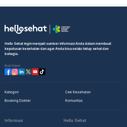
sangat nyeri, disertai demam, sulit menelan, sulit
bernapas, atau ada luka yang tidak sembuh,
sebaiknya periksa ke dokter, idealnya ke dokter gigi
atau THT, supaya diketahui penyebab pastinya dan
diberi obat yang sesuai.
Hello Sehat ingin menjadi sumber informasi Anda dalam membuat
keputusan kesehatan dan agar Anda bisa selalu hidup sehat dan
bahagia.
Ikuti Kami
Kategori
Cek Kesehatan
Booking Dokter
Komunitas
Informasi
Hello Sehat