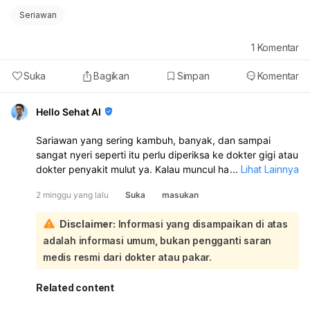
Seriawan
1
Komentar
Suka
Bagikan
Simpan
Komentar
Hello Sehat AI
Sariawan yang sering kambuh, banyak, dan sampai
sangat nyeri seperti itu perlu diperiksa ke dokter gigi atau
dokter penyakit mulut ya. Kalau muncul hampir tiap
...
Lihat Lainnya
bulan, jumlahnya banyak, dan sampai mengganggu
2 minggu yang lalu
Suka
masukan
makan serta bicara, jangan dianggap biasa:
Walau kebersihan mulut sudah dijaga, sariawan berulang
Disclaimer:
Informasi yang disampaikan di atas
bisa dipicu oleh hal lain seperti kekurangan vitamin B, zat
adalah informasi umum, bukan pengganti saran
besi, atau vitamin lain, mulut kering, stres, alergi
makanan, gesekan dari gigi tajam/behel/gigi palsu, atau
medis resmi dari dokter atau pakar.
penyakit tertentu seperti anemia, gangguan imun, celiac,
dan lain-lain. Nyeri sampai terasa ke gigi juga bisa karena
Related content
luka di mulut yang meradang atau ada masalah lain di