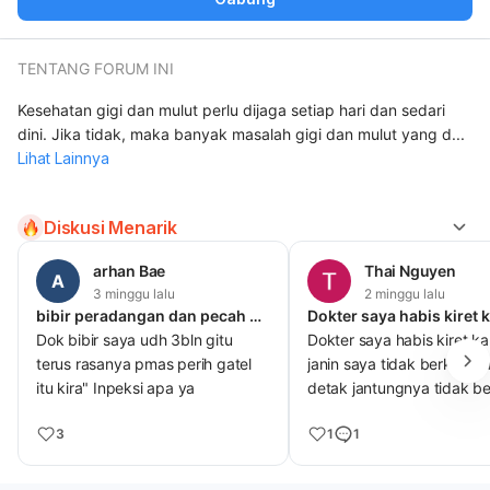
TENTANG FORUM INI
Kesehatan gigi dan mulut perlu dijaga setiap hari dan sedari
dini. Jika tidak, maka banyak masalah gigi dan mulut yang d
...
Lihat Lainnya
Diskusi Menarik
arhan Bae
Thai Nguyen
A
3 minggu lalu
2 minggu lalu
bibir peradangan dan pecah pecah terus kering
Dok bibir saya udh 3bln gitu
Dokter saya habis kiret k
terus rasanya pmas perih gatel
janin saya tidak berkemb
itu kira" Inpeksi apa ya
detak jantungnya tidak b
3
1
1