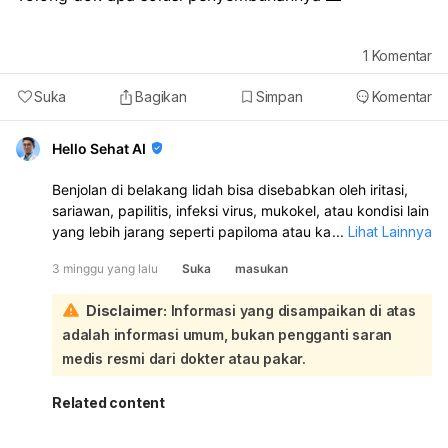
1
Komentar
Suka
Bagikan
Simpan
Komentar
Hello Sehat AI
Benjolan di belakang lidah bisa disebabkan oleh iritasi,
sariawan, papilitis, infeksi virus, mukokel, atau kondisi lain
yang lebih jarang seperti papiloma atau kanker lidah.
...
Lihat Lainnya
Jadi, penyembuhannya tergantung penyebabnya:
3 minggu yang lalu
Suka
masukan
Kalau benjolan baru muncul dan tidak terlalu nyeri,
biasanya bisa membaik sendiri dalam beberapa hari
Disclaimer:
Informasi yang disampaikan di atas
sampai 10–14 hari. Anda bisa coba:
adalah informasi umum, bukan pengganti saran
kumur air garam hangat
hindari makanan pedas, asam, terlalu panas, dan keras
medis resmi dari dokter atau pakar.
jaga kebersihan mulut
minum cukup air
Related content
jangan digigit atau dipegang terus Namun, kalau
benjolan tidak hilang dalam 10–14 hari, makin besar,