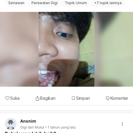
Seriawan
Perawatan Gigi
Topik Umum
+
7 topik lainnya
Suka
Bagikan
Simpan
Komentar
Anonim
Gigi dan Mulut
1 tahun yang lalu