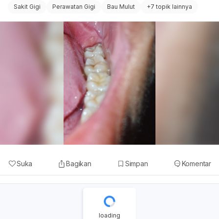
Sakit Gigi
Perawatan Gigi
Bau Mulut
+
7 topik lainnya
kompres hangat jika rasa sakit disertai pembengkakan
pada daerah yang dikeluhkan selama 15 menit dan dapat
diulang 1-2 jam sekali
Dapat ditambah dengan mengkonsumsi obat
Paracetamol atau Asam mefenamat jika perlu, untuk
mengurangi rasa sakit Anda, namun sebelumnya pastikan
Anda tidak memiliki alergi atau kondisi tubuh yang
kontraindikasi terhadap obat tersebut.
Suka
Bagikan
Simpan
Komentar
loading