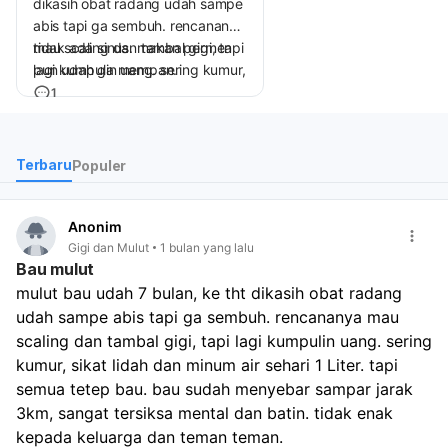
dikasih obat radang udah sampe
abis tapi ga sembuh. rencananya
mau scaling dan tambal gigi, tapi
tidak ada sinus. makan permen
lagi kumpulin uang. sering kumur,
pun udah ga mempan.
sikat lidah dan minum air sehari 1
1
Liter. tapi semua tetep bau. bau
sudah menyebar sampar jarak
3km, sangat tersiksa mental dan
Terbaru
Populer
batin. tidak enak kepada
keluarga dan teman teman.
Anonim
Gigi dan Mulut
1 bulan yang lalu
Bau mulut
mulut bau udah 7 bulan, ke tht dikasih obat radang 
udah sampe abis tapi ga sembuh. rencananya mau 
scaling dan tambal gigi, tapi lagi kumpulin uang. sering 
kumur, sikat lidah dan minum air sehari 1 Liter. tapi 
semua tetep bau. bau sudah menyebar sampar jarak 
3km, sangat tersiksa mental dan batin. tidak enak 
kepada keluarga dan teman teman. 