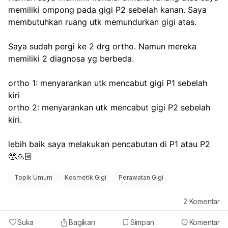
memiliki ompong pada gigi P2 sebelah kanan. Saya 
pengobatan yang sesuai, seperti obat kumur
antiseptik, antibiotik, atau antijamur jika diperlukan.
membutuhkan ruang utk memundurkan gigi atas.
Saya sudah pergi ke 2 drg ortho. Namun mereka 
memiliki 2 diagnosa yg berbeda.
ortho 1: menyarankan utk mencabut gigi P1 sebelah 
kiri
ortho 2: menyarankan utk mencabut gigi P2 sebelah 
kiri.
lebih baik saya melakukan pencabutan di P1 atau P2 
🥹🙏🏻
Topik Umum
Kosmetik Gigi
Perawatan Gigi
2
Komentar
Suka
Bagikan
Simpan
Komentar