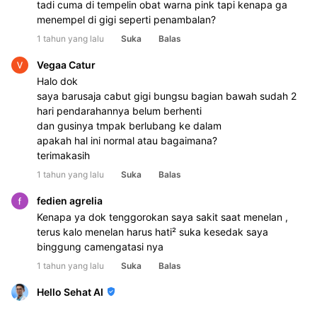
Menggunakan obat kumur yang mengandung antiseptik
tadi cuma di tempelin obat warna pink tapi kenapa ga
non alkohol
menempel di gigi seperti penambalan?
Istirahatkan sisi yang dikeluhkan dari gerakan
1 tahun yang lalu
Suka
Balas
mengunyah sementara waktu
Konsumsi makanan yang halus dan lunak
Vegaa Catur
Hindari makanan/minuman yang terlalu
Halo dok
panas/dingin/manis/asam/pedas untuk mengurangi
saya barusaja cabut gigi bungsu bagian bawah sudah 2
rangsangan pada gusi
hari pendarahannya belum berhenti
Kompres hangat untuk meredakan rasa sakit disertai
dan gusinya tmpak berlubang ke dalam
pembengkakan pada daerah yang dikeluhkan selama 15
apakah hal ini normal atau bagaimana?
menit dan dapat diulang 1-2 jam sekali
terimakasih
Dapat ditambah dengan mengkonsumsi obat
1 tahun yang lalu
Suka
Balas
Paracetamol atau Asam mefenamat jika perlu, untuk
mengurangi rasa sakit Anda, namun sebelumnya pastikan
fedien agrelia
Anda tidak memiliki alergi atau kondisi tubuh yang
Kenapa ya dok tenggorokan saya sakit saat menelan ,
kontraindikasi terhadap obat tersebut.
terus kalo menelan harus hati² suka kesedak saya
binggung camengatasi nya
1 tahun yang lalu
Suka
Balas
Hello Sehat AI