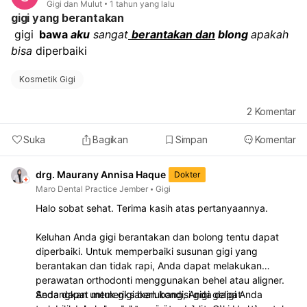
Gigi dan Mulut
1 tahun yang lalu
dokter gigi akan memilih gigi yang pencabutannya
gigi yang berantakan
memberikan ruang yang paling sesuai dengan
 gigi
  bawa
 aku
 sangat
berantakan dan
 blong 
apakah 
kebutuhan perawatan Anda.
bisa
 diperbaiki
Pertimbangkan Ompong di Rahang Atas:
Karena
Anda memiliki ompong (kehilangan gigi) pada gigi P2
sebelah kanan, dokter gigi mungkin
Kosmetik Gigi
mempertimbangkan untuk mencabut P2 di sisi kiri
untuk menciptakan keseimbangan dan simetri dalam
2
Komentar
lengkung gigi Anda.
Konsultasi Lebih Lanjut:
Jika Anda masih ragu,
Suka
Bagikan
Simpan
Komentar
pertimbangkan untuk mendapatkan opini ketiga dari
dokter gigi ortodonti lain. Semakin banyak informasi
drg. Maurany Annisa Haque
Dokter
yang Anda miliki, semakin baik Anda dapat membuat
Maro Dental Practice Jember
Gigi
keputusan yang tepat. Pencabutan gigi geraham lebih
Halo sobat sehat. Terima kasih atas pertanyaannya.
dari satu aman dilakukan oleh dokter gigi jika
diperlukan untuk perawatan ortodonti. Prosedur
Keluhan Anda gigi berantakan dan bolong tentu dapat
pencabutan bisa sederhana dengan anestesi lokal atau
diperbaiki. Untuk memperbaiki susunan gigi yang
bedah yang lebih kompleks dengan anestesi intravena
berantakan dan tidak rapi, Anda dapat melakukan
atau umum. Risiko pencabutan ada, tetapi manfaatnya
perawatan orthodonti menggunakan behel atau aligner.
biasanya lebih besar jika direkomendasikan dokter.
Anda dapat memeriksakan kondisi gigi geligi Anda
Sedangkan untuk gigi berlubang, Anda dapat