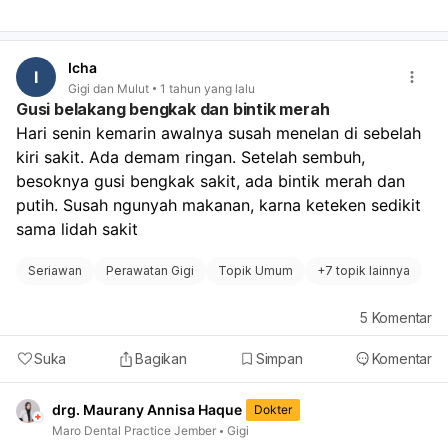
desain dan material, namun secara fungsi, keduanya
sama-sama efektif merapikan gigi. Untuk menentukan
pilihan yang terbaik, pertimbangkan anggaran dan
Icha
preferensi Anda. Diskusikan kembali dengan dokter gigi
I
Gigi dan Mulut
1 tahun yang lalu
Anda mengenai kelebihan dan kekurangan masing-
Gusi belakang bengkak dan bintik merah
masing jenis behel, serta bagaimana keduanya sesuai
Hari senin kemarin awalnya susah menelan di sebelah 
dengan kondisi gigi Anda. Dokter gigi akan memberikan
kiri sakit. Ada demam ringan. Setelah sembuh, 
rekomendasi yang paling tepat berdasarkan evaluasi
klinis dan kebutuhan perawatan Anda.
besoknya gusi bengkak sakit, ada bintik merah dan 
putih. Susah ngunyah makanan, karna keteken sedikit 
sama lidah sakit
Seriawan
Perawatan Gigi
Topik Umum
+
7 topik lainnya
5
Komentar
Suka
Bagikan
Simpan
Komentar
drg. Maurany Annisa Haque
Dokter
Maro Dental Practice Jember
Gigi