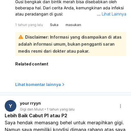
Gusi bengkak dan bintik merah bisa disebabkan oleh
beberapa hal. Dari cerita Anda, kemungkinan ada infeksi
atau peradangan di gusi:
...
Lihat Lainnya
Beberapa kemungkinan penyebabnya meliputi:
1 tahun yang lalu
Suka
masukan
Tonsilitis:
Peradangan amandel bisa menyebabkan
sulit menelan, demam, dan sakit telinga.
Disclaimer:
Informasi yang disampaikan di atas
Infeksi jamur:
Pertumbuhan jamur Candida albicans
adalah informasi umum, bukan pengganti saran
bisa menyebabkan bercak putih di lidah dan
kemerahan di sudut mulut.
medis resmi dari dokter atau pakar.
Makanan:
Makanan manis, asam, atau yang terlalu
dingin bisa memperparah peradangan gusi. Untuk
Related content
penanganan awal, Anda bisa:
Berkumur dengan air garam hangat.
Menghindari makanan yang bisa memperparah kondisi
Lihat komentar lainnya
(seperti yang disebutkan di atas).
Mengonsumsi makanan yang lembut dan mudah
dikunyah. Karena ada bintik merah dan putih, serta
your rryyn
Y
kesulitan mengunyah, sebaiknya Anda segera
Gigi dan Mulut
1 tahun yang lalu
memeriksakan diri ke dokter gigi atau dokter THT
Lebih Baik Cabut P1 atau P2
(Telinga Hidung Tenggorokan) untuk pemeriksaan lebih
Saya hendak memasang behel untuk merapihkan gigi. 
lanjut dan penanganan yang tepat. Dokter akan dapat
Namun saya memiliki kondisi dimana rahang atas saya 
menentukan penyebab pasti dan memberikan