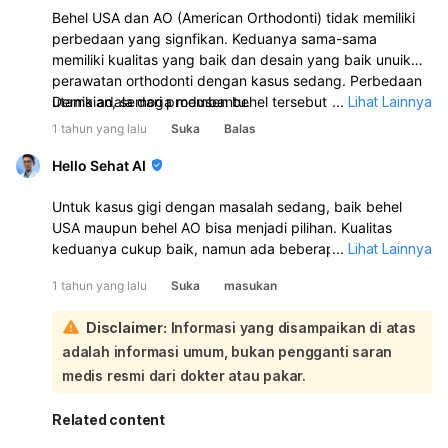
Behel USA dan AO (American Orthodonti) tidak memiliki
perbedaan yang signfikan. Keduanya sama-sama
memiliki kualitas yang baik dan desain yang baik unuik
perawatan orthodonti dengan kasus sedang. Perbedaan
utama adala dari produsen behel tersebut dan kualitas
Demikian, semoga membantu.
...
Lihat Lainnya
bahan behel AO yang umumnya lebih baik dan tahan
1 tahun yang lalu
Suka
Balas
lama. Sebaiknya Anda dapat berkonsultasi lebih lanjut
dengan dokter gigi yang memeriksa kondisi giig geligi
Hello Sehat AI
Anda untuk menentukan jenis behel yang paling tepat
dan sesuai dengan kasus Anda.
Untuk kasus gigi dengan masalah sedang, baik behel
USA maupun behel AO bisa menjadi pilihan. Kualitas
keduanya cukup baik, namun ada beberapa perbedaan
...
Lihat Lainnya
yang perlu Anda ketahui:
1 tahun yang lalu
Suka
masukan
Behel USA umumnya dikenal memiliki kualitas material
yang baik dan presisi tinggi. Ini bisa membantu proses
Disclaimer:
Informasi yang disampaikan di atas
perawatan menjadi lebih efektif dan efisien. Namun,
adalah informasi umum, bukan pengganti saran
harganya biasanya lebih mahal dibandingkan behel AO.
Behel AO, di sisi lain, merupakan pilihan yang lebih
medis resmi dari dokter atau pakar.
ekonomis. Meskipun harganya lebih terjangkau,
kualitasnya tetap dapat diandalkan untuk kasus-kasus
Related content
sedang. Perbedaannya mungkin terletak pada detail