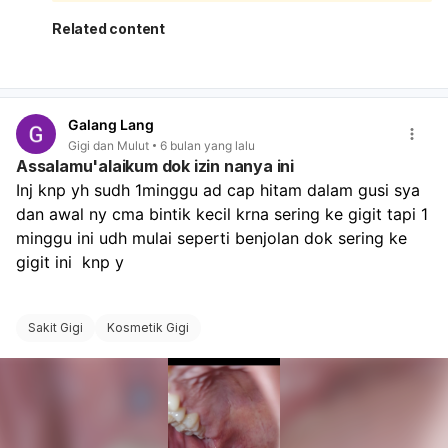
masalah gigi dan mulut, seperti gigi berlubang dan
karang gigi. Karang gigi tidak bisa dihilangkan hanya
Related content
dengan menyikat gigi, melainkan memerlukan tindakan
scaling profesional. Gigi berlubang juga menjadi tempat
bakteri berkembang biak dan menghasilkan bau tidak
sedap. Meskipun Anda sudah rutin berkumur, menyikat
Galang Lang
lidah, dan minum air, masalah utama mungkin terletak
Gigi dan Mulut
6 bulan yang lalu
pada karang gigi dan gigi berlubang yang belum
Assalamu'alaikum dok izin nanya ini
tertangani. Segera usahakan untuk melakukan scaling
Inj knp yh sudh 1minggu ad cap hitam dalam gusi sya 
dan penambalan gigi. Setelah masalah gigi dan karang
dan awal ny cma bintik kecil krna sering ke gigit tapi 1 
gigi teratasi, lanjutkan kebiasaan baik Anda dalam
menjaga kebersihan mulut. Jika setelah tindakan tersebut
minggu ini udh mulai seperti benjolan dok sering ke 
bau mulut masih belum hilang, barulah kita perlu
gigit ini  knp y
mempertimbangkan kemungkinan penyebab lain seperti
mulut kering, refluks asam lambung, atau kondisi medis
lainnya yang mungkin memerlukan pemeriksaan lebih
Sakit Gigi
Kosmetik Gigi
lanjut ke dokter umum atau spesialis lain.