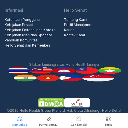
Informasi
Hello Sehat
Ketentuan Pengguna
Tentang Kami
Kebijakan Privasi
Profil Manajemen
Kebijakan Editorial dan Koreksi
Karier
Kebijakan Iklan dan Sponsor
Kontak Kami
Panduan Komunitas
Hello Sehat dan Kemenkes
Silakan kunjungi situs Hello Health lainnya
©2026 Hello Health Group Pte. Ltd. Hak Cipta Dilindungi. Hello Sehat
tidak menawarkan saran medis, diagnosis, atau perawatan.
Komunitas
Punya pertanyaan seputar kesehatan?
Cek Kondisi
Topik