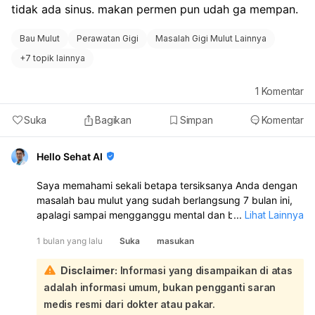
tidak ada sinus. makan permen pun udah ga mempan. 
Bau Mulut
Perawatan Gigi
Masalah Gigi Mulut Lainnya
+
7 topik lainnya
1
Komentar
Suka
Bagikan
Simpan
Komentar
Hello Sehat AI
Saya memahami sekali betapa tersiksanya Anda dengan
masalah bau mulut yang sudah berlangsung 7 bulan ini,
apalagi sampai mengganggu mental dan batin. Kondisi ini
...
Lihat Lainnya
memang sangat tidak nyaman dan bisa menurunkan
1 bulan yang lalu
Suka
masukan
kepercayaan diri:
Melihat riwayat Anda sudah ke THT dan tidak membaik,
Disclaimer:
Informasi yang disampaikan di atas
serta rencana Anda untuk scaling dan tambal gigi,
adalah informasi umum, bukan pengganti saran
langkah tersebut sangat tepat dan perlu diprioritaskan.
Bau mulut yang persisten seringkali berakar pada
medis resmi dari dokter atau pakar.