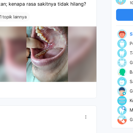
1
an; kenapa rasa sakitnya tidak hilang?
+
1 topik lainnya
S
P
T
G
B
S
G
K
M
G