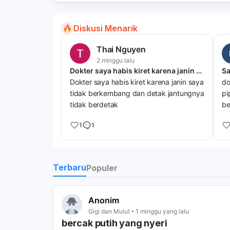
Diskusi Menarik
Thai Nguyen
2 minggu lalu
Dokter saya habis kiret karena janin saya tidak berkembang dan detak jantungnya tidak berdetak
Sa
Dokter saya habis kiret karena janin saya
do
tidak berkembang dan detak jantungnya
pi
tidak berdetak
be
ma
1
1
ap
Terbaru
Populer
Anonim
Gigi dan Mulut
1 minggu yang lalu
bercak putih yang nyeri