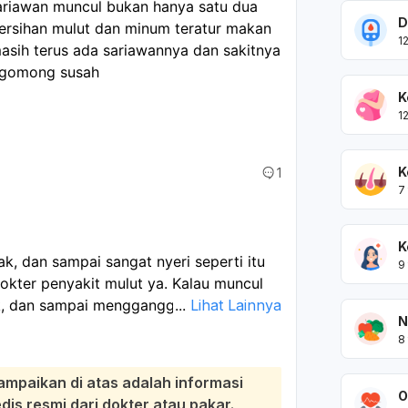
ariawan muncul bukan hanya satu dua 
D
ersihan mulut dan minum teratur makan 
1
sih terus ada sariawannya dan sakitnya 
 ngomong susah 
K
1
K
1
7
K
, dan sampai sangat nyeri seperti itu
9
dokter penyakit mulut ya. Kalau muncul
ak, dan sampai mengganggu makan serta
...
Lihat Lainnya
N
8
, sariawan berulang bisa dipicu oleh hal
t besi, atau vitamin lain, mulut kering,
ampaikan di atas adalah informasi
gigi tajam/behel/gigi palsu, atau penyakit
O
s resmi dari dokter atau pakar.