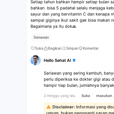
Setiap tahun bahkan hampir setiap bulan s
bahkan  bisa 5 padahal selalu menjaga keb
sayur dan yang bervitamin C dan kenapa ma
sampai giginya ikut sakit gak bisa makan
Bagaimana ya itu dok🙏
Seriawan
Suka
Bagikan
Simpan
Komentar
Hello Sehat AI
Sariawan yang sering kambuh, banyak
perlu diperiksa ke dokter gigi atau 
hampir tiap bulan, jumlahnya bany
bicara, jangan dianggap biasa:
2 minggu yang lalu
Suka
masukan
Walau kebersihan mulut sudah dijaga
lain seperti kekurangan vitamin B, za
Disclaimer:
Informasi yang dis
stres, alergi makanan, gesekan dari 
umum, bukan pengganti saran medi