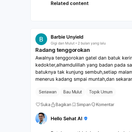
dihilangkan hanya dengan menyikat 
Related content
scaling profesional. Gigi berlubang
biak dan menghasilkan bau tidak se
berkumur, menyikat lidah, dan minu
pada karang gigi dan gigi berluban
usahakan untuk melakukan scaling d
Barbie Unyield
gigi dan karang gigi teratasi, lanj
Gigi dan Mulut
2 bulan yang lalu
Radang tenggorokan
kebersihan mulut. Jika setelah tind
hilang, barulah kita perlu mempert
Awalnya tenggorokan gatel dan batuk kerin
seperti mulut kering, refluks asam 
kedokter,alhamdulillah yang badan pada sa
mungkin memerlukan pemeriksaan leb
batuknya tak kunjung sembuh,setiap malam b
lain.
menerus kadang smpai muntah,dan sekarang
Seriawan
Bau Mulut
Topik Umum
Suka
Bagikan
Simpan
Komentar
Hello Sehat AI