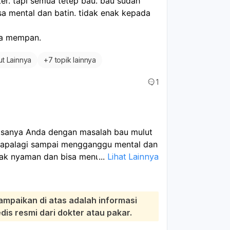
ter. tapi semua tetep bau. bau sudah 
a mental dan batin. tidak enak kepada 
ga mempan. 
ut Lainnya
+
7 topik lainnya
1
ksanya Anda dengan masalah bau mulut
, apalagi sampai mengganggu mental dan
idak nyaman dan bisa menurunkan
...
Lihat Lainnya
 dan tidak membaik, serta rencana Anda
ah tersebut sangat tepat dan perlu
ampaikan di atas adalah informasi
isten seringkali berakar pada masalah
s resmi dari dokter atau pakar.
g dan karang gigi. Karang gigi tidak bisa