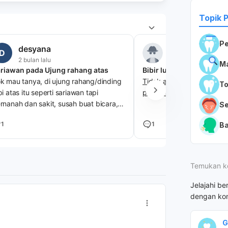
Topik 
Pe
desyana
Anonim
D
2 bulan lalu
2 bulan lalu
Ma
riawan pada Ujung rahang atas
Bibir luka tiba tiba
k mau tanya, di ujung rahang/dinding
Tidak ada rasa apa apa tib
T
pi atas itu seperti sariawan tapi
pinggiran
rnanah dan sakit, susah buat bicara,
S
kan, menelan. itu disebabkan karena
1
1
Ba
a ya dok?
Temukan k
Jelajahi be
dengan kon
G