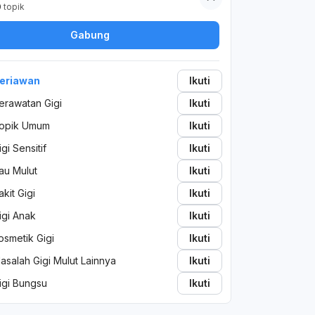
0
topik
Gabung
eriawan
Ikuti
erawatan Gigi
Ikuti
opik Umum
Ikuti
igi Sensitif
Ikuti
au Mulut
Ikuti
akit Gigi
Ikuti
igi Anak
Ikuti
osmetik Gigi
Ikuti
asalah Gigi Mulut Lainnya
Ikuti
igi Bungsu
Ikuti