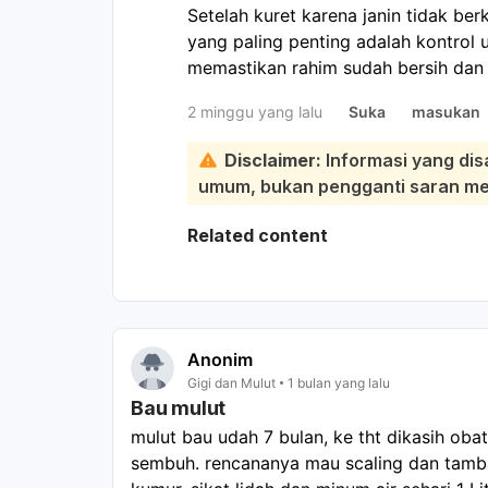
Setelah kuret karena janin tidak be
yang paling penting adalah kontrol 
memastikan rahim sudah bersih dan 
menggigil, nyeri perut hebat, perda
2 minggu yang lalu
Suka
masukan
tidak sedap, segera periksa ke dokte
Keluhan ringan seperti kram, perdara
Disclaimer:
Informasi yang dis
normal setelah kuret. Namun bila ge
umum, bukan pengganti saran medi
jangan menunggu kontrol, segera ke 
akan menilai apakah perlu antibiotik 
Related content
jaringan atau infeksi. Untuk sementa
kewanitaan, dan ikuti semua anjuran
Anonim
Gigi dan Mulut
1 bulan yang lalu
Bau mulut
mulut bau udah 7 bulan, ke tht dikasih oba
sembuh. rencananya mau scaling dan tambal 