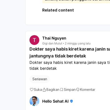
tertentu seperti anemia, gangguan im
terasa ke gigi juga bisa karena luk
Related content
masalah lain di rongga mulut. Sebai
bukan hanya diobati sementara. Bia
dan bila perlu menyarankan pemeriks
ini, hindari makanan pedas, asam, 
cukup; dan bisa berkumur air garam 
Thai Nguyen
cocok. Jika sariawan tidak sembuh d
Gigi dan Mulut
2 minggu yang lalu
Dokter saya habis kiret karena janin
kambuh, atau disertai demam/perdar
jantungnya tidak berdetak
Dokter saya habis kiret karena janin saya 
tidak berdetak
Seriawan
Suka
Bagikan
Simpan
Komentar
Hello Sehat AI