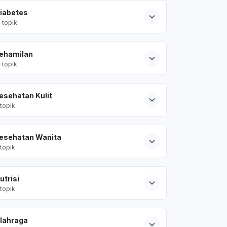
iabetes
2
topik
ehamilan
2
topik
esehatan Kulit
topik
esehatan Wanita
topik
utrisi
topik
lahraga