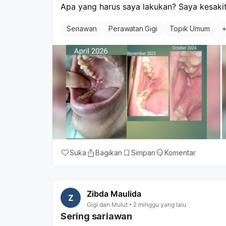
Apa yang harus saya lakukan? Saya kesakit
Seriawan
Perawatan Gigi
Topik Umum
Suka
Bagikan
Simpan
Komentar
Zibda Maulida
Z
Gigi dan Mulut
2 minggu yang lalu
Sering sariawan