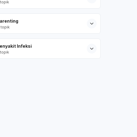
topik
arenting
topik
enyakit Infeksi
topik