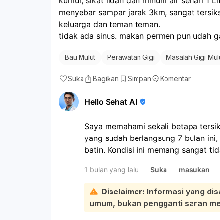
kumur, sikat lidah dan minum air sehari 1 Li
menyebar sampar jarak 3km, sangat tersiks
keluarga dan teman teman. 
tidak ada sinus. makan permen pun udah 
Bau Mulut
Perawatan Gigi
Masalah Gigi Mul
Suka
Bagikan
Simpan
Komentar
Hello Sehat AI
Saya memahami sekali betapa tersi
yang sudah berlangsung 7 bulan ini
batin. Kondisi ini memang sangat t
kepercayaan diri:
1 bulan yang lalu
Suka
masukan
Melihat riwayat Anda sudah ke THT
untuk scaling dan tambal gigi, langk
Disclaimer:
Informasi yang dis
diprioritaskan. Bau mulut yang pers
umum, bukan pengganti saran medi
gigi dan mulut, seperti gigi berluban