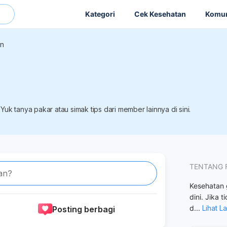
Kategori
Cek Kesehatan
Komun
an
uk tanya pakar atau simak tips dari member lainnya di sini.
TENTANG 
an?
Kesehatan g
dini. Jika
d
...
Lihat L
Posting berbagi