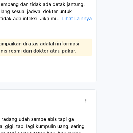
rkembang dan tidak ada detak jantung,
ulang sesuai jadwal dokter untuk
tidak ada infeksi. Jika muncul demam,
...
Lihat Lainnya
rahan banyak, atau keputihan berbau
r:
han sedikit, dan badan lelah masih bisa
ampaikan di atas adalah informasi
jala makin berat atau tidak membaik,
s resmi dari dokter atau pakar.
fasilitas kesehatan. Dokter biasanya
atau tindakan lanjutan bila ada sisa
ra, istirahat cukup, jaga kebersihan area
 dokter.
t radang udah sampe abis tapi ga 
gigi, tapi lagi kumpulin uang. sering 