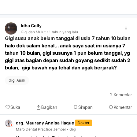
Jenis antibiotik:
Clindamycin dan amoxicillin adalah
antibiotik yang umum digunakan, tetapi mungkin ada
antibiotik lain yang lebih efektif untuk kasus anak
Anda. Dokter gigi akan menentukan antibiotik yang
Idha Colly
tepat berdasarkan hasil pemeriksaan.
Gigi dan Mulut
1 tahun yang lalu
Drainase abses:
Jika ada abses (kumpulan nanah) di
Gigi susu anak belum tanggal di usia 7 tahun 10 bulan
sekitar gigi, dokter gigi mungkin perlu melakukan
halo dok salam kenal,.. anak saya saat ini usianya 7 
drainase untuk mengeluarkan nanah tersebut. Ini akan
membantu mengurangi bengkak dan nyeri.
tahun 10 bulan, gigi susunya 1 pun belum tanggal, yg 
Perawatan saluran akar:
Jika infeksi sudah mencapai
gigi atas bagian depan sudah goyang sedikit sudah 2 
pulpa (jaringan saraf dan pembuluh darah di dalam
bulan,  gigi bawah nya tebal dan agak berjarak?
gigi), perawatan saluran akar mungkin diperlukan.
Prosedur ini bertujuan untuk membersihkan dan
Gigi Anak
menutup saluran akar agar infeksi tidak menyebar.
Pencabutan gigi:
Dalam beberapa kasus, jika gigi
2
Komentar
sudah terlalu rusak atau infeksi tidak dapat diatasi
dengan perawatan lain, pencabutan gigi mungkin
Suka
Bagikan
Simpan
Komentar
menjadi pilihan terakhir. Selain itu, penting untuk
menjaga kebersihan mulut anak Anda dengan
drg. Maurany Annisa Haque
menyikat gigi secara teratur dan menghindari makanan
Dokter
manis. Jika nyeri sangat mengganggu, Anda dapat
Maro Dental Practice Jember
Gigi
memberikan obat pereda nyeri seperti paracetamol