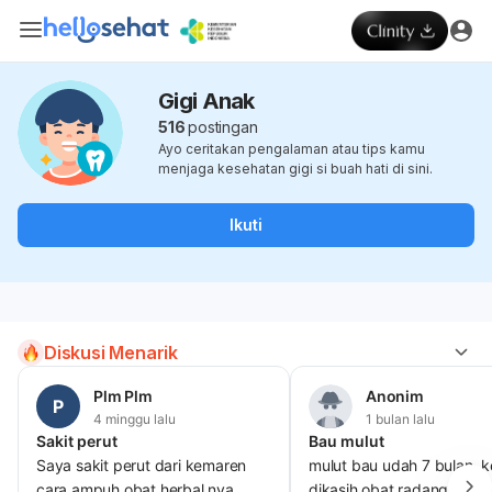
Gigi Anak
516
postingan
Ayo ceritakan pengalaman atau tips kamu
menjaga kesehatan gigi si buah hati di sini.
Ikuti
Diskusi Menarik
Plm Plm
Anonim
P
4 minggu lalu
1 bulan lalu
Sakit perut
Bau mulut
Saya sakit perut dari kemaren
mulut bau udah 7 bulan, k
cara ampuh obat herbal nya
dikasih obat radang uda