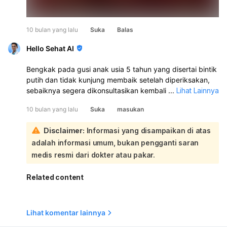
10 bulan yang lalu
Suka
Balas
Hello Sehat AI
Bengkak pada gusi anak usia 5 tahun yang disertai bintik
putih dan tidak kunjung membaik setelah diperiksakan,
sebaiknya segera dikonsultasikan kembali ke dokter gigi,
...
Lihat Lainnya
terutama dokter gigi anak. Penting untuk mengetahui
10 bulan yang lalu
Suka
masukan
penyebab pasti dari bengkak dan bintik putih tersebut
agar penanganan yang diberikan tepat:
Disclaimer:
Informasi yang disampaikan di atas
Sementara menunggu kunjungan ke dokter gigi,
adalah informasi umum, bukan pengganti saran
beberapa langkah dapat dilakukan untuk membantu
meredakan ketidaknyamanan anak:
medis resmi dari dokter atau pakar.
Kompres dingin:
Tempelkan kompres es yang
dibungkus kain pada bagian pipi yang bengkak untuk
Related content
membantu mengurangi pembengkakan dan nyeri.
Jaga kebersihan mulut:
Pastikan anak menyikat gigi
dengan sikat gigi berbulu lembut secara perlahan.
Lihat komentar lainnya
Pola makan:
Hindari makanan dan minuman yang