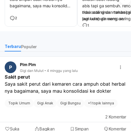
bagaimana, saya mau konsolidasi
abis tapi ga sembuh. ren
ke dokter
mau scaling dan tambal gig
tidak ada sinus. makan p
2
lagi kumpulin uang. serin
pun udah ga mempan.
sikat lidah dan minum air s
1
Liter. tapi semua tetep ba
sudah menyebar sampar j
3km, sangat tersiksa men
Terbaru
Populer
batin. tidak enak kepada
keluarga dan teman tema
Plm Plm
P
Gigi dan Mulut
4 minggu yang lalu
Sakit perut
Saya sakit perut dari kemaren cara ampuh obat herbal 
nya bagaimana, saya mau konsolidasi ke dokter 
Topik Umum
Gigi Anak
Gigi Bungsu
+
1 topik lainnya
2
Komentar
Suka
Bagikan
Simpan
Komentar