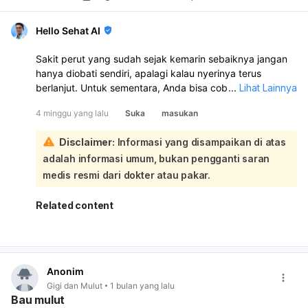
Hello Sehat AI
Sakit perut yang sudah sejak kemarin sebaiknya jangan
hanya diobati sendiri, apalagi kalau nyerinya terus
berlanjut. Untuk sementara, Anda bisa coba kompres
...
Lihat Lainnya
hangat di perut dan minum obat sesuai keluhan, misalnya
4 minggu yang lalu
Suka
masukan
antasida seperti Promag bila terasa asam lambung, atau
simetikon bila kembung. Jika disertai diare, loperamide
Disclaimer:
Informasi yang disampaikan di atas
bisa membantu, tetapi jangan dipakai bila ada demam
adalah informasi umum, bukan pengganti saran
tinggi, darah pada tinja, atau nyeri berat:
Untuk obat herbal, yang relatif aman adalah jahe hangat
medis resmi dari dokter atau pakar.
atau air hangat, tetapi ini hanya membantu meredakan
gejala, bukan mengatasi penyebabnya. Hindari makanan
Related content
pedas, asam, berlemak, kopi, dan makan dalam porsi
kecil dulu. Karena Anda ingin konsultasi ke dokter, itu
langkah yang tepat. Segera periksa lebih cepat bila nyeri
makin berat, perut keras, muntah terus, demam tinggi,
Anonim
BAB berdarah, atau tidak bisa makan/minum.
Gigi dan Mulut
1 bulan yang lalu
Bau mulut