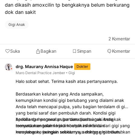
dan dikasih amoxcilin tp bengkaknya belum berkurang 
dok dan sakit 
Gigi Anak
2
Komentar
Suka
Bagikan
Simpan
Komentar
drg. Maurany Annisa Haque
Dokter
Maro Dental Practice Jember
Gigi
Halo sobat sehat. Terima kasih atas pertanyaannya.
Berdasarkan keluhan yang Anda sampaikan,
kemungkinan kondisi gigi berlubang yang dialami anak
Anda telah mencapai pulpa, yaitu bagian terdalam di gigi
yang berisi saraf dan pembuluh darah. Kondisi gigi
berlubang mengenai pulpa dan disertai gusi bengkak
Apabila dari perawatan pertama pada anak Anda
menandakan telah terjadi komplikasi infeksi dari gigi yang
ternyata mengalami kekambuhan infeksi dan
menyebar ke jaringan sekitarnya, sehingga membutuhkan
keradangan, mungkin sebelumnya dokter gigi belum