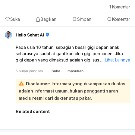
mulut kering, refluks asam lambung, atau kondisi medis
1
Komentar
lainnya yang mungkin memerlukan pemeriksaan lebih
lanjut ke dokter umum atau spesialis lain.
Suka
Bagikan
Simpan
Komentar
Hello Sehat AI
Pada usia 10 tahun, sebagian besar gigi depan anak
seharusnya sudah digantikan oleh gigi permanen. Jika
gigi depan yang dimaksud adalah gigi susu yang belum
...
Lihat Lainnya
tanggal, maka setelah dicabut, gigi permanen
5 bulan yang lalu
Suka
masukan
*seharusnya* akan tumbuh menggantikannya. Gigi susu
biasanya tanggal sendiri saat anak berusia 6–7 tahun,
Disclaimer:
Informasi yang disampaikan di atas
namun gigi geraham bisa tanggal hingga usia 9-12 tahun:
adalah informasi umum, bukan pengganti saran
Namun, jika gigi depan tersebut sudah merupakan gigi
permanen, maka gigi tersebut
tidak akan tumbuh kembali
medis resmi dari dokter atau pakar.
setelah dicabut. Gigi permanen yang copot tidak dapat
tumbuh kembali. Ada beberapa kondisi yang bisa
Related content
menyebabkan gigi permanen tidak tumbuh meskipun gigi
susu sudah tanggal, seperti tidak adanya benih gigi
permanen, faktor genetik, atau kondisi medis tertentu.