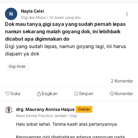
terlalu manis, asam, atau terlalu dingin yang dapat
memperparah iritasi. Berikan makanan yang lembut
Nayla Celsi
N
dan mudah dikonsumsi.
Gigi dan Mulut
10 bulan yang lalu
Pereda nyeri:
Jika anak merasa sangat nyeri, Anda
Dok mau tanya,gigi saya yang sudah pernah lepas
bisa memberikan paracetamol atau ibuprofen sesuai
namun sekarang malah goyang dok, ini lebihbaik
dosis yang dianjurkan untuk anak usia 5 tahun, namun
dicabut apa digimnakan do
ini hanya untuk meredakan gejala sementara dan
Gigi yang sudah lepas, namun goyang lagi, ini harus 
bukan mengobati penyebabnya. Bintik putih pada area
gusi atau pipi perlu dievaluasi lebih lanjut oleh dokter
diapain ya dok
gigi karena bisa menjadi tanda infeksi atau kondisi lain
yang memerlukan penanganan spesifik. Jangan
Gigi Anak
menunda konsultasi ke dokter gigi jika kondisi anak
tidak membaik atau justru memburuk.
2
Komentar
Suka
Bagikan
Simpan
Komentar
drg. Maurany Annisa Haque
Dokter
Maro Dental Practice Jember
Gigi
Halo sobat sehat. Terima kasih atas pertanyannya.
Kegoyangan gigi disebabkan adanya gangguan pada