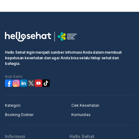
masalah dengan susunan gigi atau pertumbuhan
rahang anak Anda. Pemeriksaan ke dokter gigi akan
membantu menentukan apakah perlu tindakan lebih
lanjut, seperti pencabutan gigi susu yang goyang atau
perawatan lainnya. Jangan ragu untuk berkonsultasi
dengan dokter gigi agar anak Anda mendapatkan
penanganan yang tepat.
Hello Sehat ingin menjadi sumber informasi Anda dalam membuat
keputusan kesehatan dan agar Anda bisa selalu hidup sehat dan
bahagia.
Ikuti Kami
Kategori
Cek Kesehatan
Booking Dokter
Komunitas
Informasi
Hello Sehat