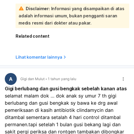
Konsumsi es dingin pada gusi yang gatal atau Kompres
rumahan seperti:
Disclaimer:
Informasi yang disampaikan di atas
dingin untuk mengurangi rasa gatal.
Menjaga kebersihan gigi dan mulut dengan menyikat
adalah informasi umum, bukan pengganti saran
Konsumsi 2 liter air putih perhari
gigi secara teratur.
Hindari merokok dan konsumsi minuman beralkohol
Melakukan kompres es pada area yang gatal.
medis resmi dari dokter atau pakar.
Rutin memeriksakan kesehatan gigi dan mulut Anda ke
Berkumur dengan air garam hangat.
dokter gigi setiap 3-6 bulan sekali.
Menggunakan bahan alami seperti baking soda atau
Related content
lidah buaya. Penting untuk diingat bahwa gusi gatal
bisa menjadi tanda masalah kesehatan gigi dan mulut
lainnya seperti infeksi, radang gusi, atau kebersihan
Lihat komentar lainnya
mulut yang buruk. Jika gejala gatal tidak membaik
atau disertai nyeri, bengkak, atau gejala lain yang
mengkhawatirkan, sangat disarankan untuk segera
A
berkonsultasi dengan dokter gigi untuk diagnosis dan
Gigi dan Mulut
1 tahun yang lalu
penanganan yang tepat. Dokter gigi dapat
Gigi berlubang dan gusi bengkak sebelah kanan atas
menentukan penyebab pasti dan memberikan
selamat malam dok … dok anak sy umur 7 th gigi 
pengobatan yang sesuai, seperti scaling atau
berlubang dan gusi bengkak sy bawa ke drg awal 
perawatan lainnya jika diperlukan.
pemeriksaan di kasih antibiotik clindamycin dan 
ditambal sementara setalah 4 hari control ditambal 
permanen.tapi setelah 1 bulan gusi bekang lagi dan 
sakit pergi periksa dan rontgen tambakan dibongkar 