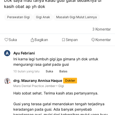
Dok saya mau tanya kalau gusi gatal sebaiknya di 
kasih obat ap yh dok
Perawatan Gigi
Gigi Anak
Masalah Gigi Mulut Lainnya
3
Komentar
Suka
Bagikan
Simpan
Komentar
A
Ayu Febriani
Ini karna lagi tumbuh gigi jga gimana yh dok untuk
mengurangi rasa gatel pada gusi
10 bulan yang lalu
Suka
Balas
drg. Maurany Annisa Haque
Dokter
Maro Dental Practice Jember
Gigi
Halo sobat sehat. Terima kasih atas pertanyannya.
Gusi yang terasa gatal menandakan tengah terjadinya
keradangan pada gusi. Ada banyak penyebab
keradangan gusi, mulai dari kebersihan mulut yang buruk,