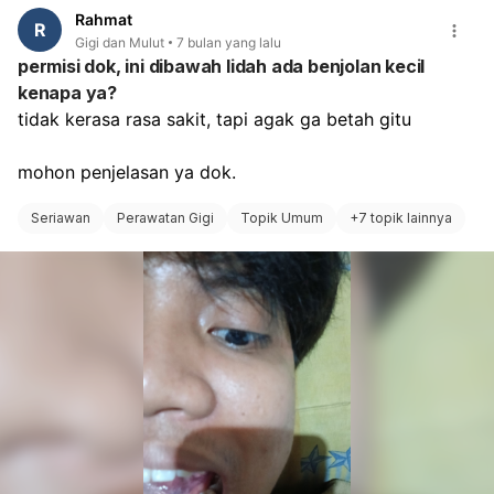
Untuk memastikan jenis gigi (apakah gigi susu atau gigi
Rahmat
permanen) dan kondisi benih gigi permanen di bawahnya,
R
Gigi dan Mulut
7 bulan yang lalu
sangat penting untuk membawa anak ke dokter gigi.
permisi dok, ini dibawah lidah ada benjolan kecil
Dokter gigi dapat melakukan pemeriksaan menyeluruh
kenapa ya?
dan memberikan penanganan yang tepat sesuai kondisi
tidak kerasa rasa sakit, tapi agak ga betah gitu
gigi anak Anda.
mohon penjelasan ya dok.
Seriawan
Perawatan Gigi
Topik Umum
+
7 topik lainnya