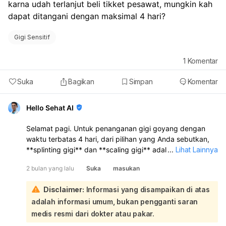
karna udah terlanjut beli tikket pesawat, mungkin kah 
dapat ditangani dengan maksimal 4 hari?
Gigi Sensitif
1
Komentar
Suka
Bagikan
Simpan
Komentar
Hello Sehat AI
Selamat pagi. Untuk penanganan gigi goyang dengan
waktu terbatas 4 hari, dari pilihan yang Anda sebutkan,
**splinting gigi** dan **scaling gigi** adalah prosedur
...
Lihat Lainnya
yang paling memungkinkan untuk dilakukan dalam
2 bulan yang lalu
Suka
masukan
jangka waktu tersebut:
Pemasangan splinting umumnya dapat dilakukan dalam
Disclaimer:
Informasi yang disampaikan di atas
satu kunjungan tanpa anestesi lokal, yang berarti
adalah informasi umum, bukan pengganti saran
prosesnya relatif singkat. Splinting bertujuan untuk
menguatkan gigi goyang dengan mengikatnya pada gigi
medis resmi dari dokter atau pakar.
yang kuat di sekitarnya. Scaling gigi juga merupakan