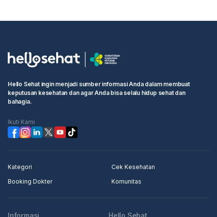
sesuai dosis, serta mengompres pipi Anda dengan es
batu atau handuk dingin selama 15-20 menit untuk
membantu meredakan nyeri sementara. Namun, ini hanya
bersifat sementara dan tidak akan menghilangkan akar
masalahnya. Jangan tunda lagi, segera kunjungi dokter
gigi agar sakit gigi Anda bisa ditangani dengan tepat dan
Anda bisa kembali beraktivitas dengan nyaman.
Hello Sehat ingin menjadi sumber informasi Anda dalam membuat
keputusan kesehatan dan agar Anda bisa selalu hidup sehat dan
bahagia.
Ikuti Kami
Kategori
Cek Kesehatan
Booking Dokter
Komunitas
Informasi
Hello Sehat