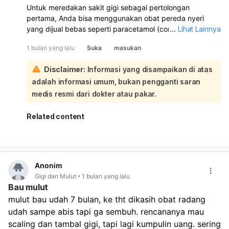
Untuk meredakan sakit gigi sebagai pertolongan
pertama, Anda bisa menggunakan obat pereda nyeri
yang dijual bebas seperti paracetamol (contoh: Panadol,
...
Lihat Lainnya
Sumagesic, Paramex SK, Bodrex, Fasidol Forte) atau obat
1 bulan yang lalu
Suka
masukan
antiinflamasi nonsteroid (OAINS) seperti ibuprofen
(contoh: Proris). Obat sakit gigi Cap Burung Kakak Tua
Disclaimer:
Informasi yang disampaikan di atas
yang mengandung minyak cengkeh juga dapat
adalah informasi umum, bukan pengganti saran
membantu untuk infeksi. Selain itu, obat kumur antiseptik
bebas alkohol atau semprotan pereda nyeri seperti
medis resmi dari dokter atau pakar.
Cooling 5 Plus yang mengandung phenol dan benzocaine
bisa digunakan. Penting untuk memilih obat sesuai
Related content
penyebab sakit gigi, usia, dan dosis yang tepat. Jika
nyeri tidak berkurang atau semakin parah, segera
konsultasikan ke dokter gigi:
Saat sakit gigi, disarankan untuk memilih makanan
Anonim
dengan tekstur lembut dan menghindari makanan atau
Gigi dan Mulut
1 bulan yang lalu
minuman yang terlalu panas atau dingin. Makanan dan
Bau mulut
minuman yang dianjurkan meliputi:
mulut bau udah 7 bulan, ke tht dikasih obat radang 
Susu dan olahannya (keju, yoghurt)
udah sampe abis tapi ga sembuh. rencananya mau 
Permen tanpa gula
Bawang putih
scaling dan tambal gigi, tapi lagi kumpulin uang. sering 