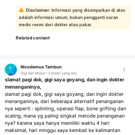
Melihat riwayat Anda sudah ke THT dan tidak membaik,
Disclaimer:
Informasi yang disampaikan di atas
serta rencana Anda untuk scaling dan tambal gigi,
adalah informasi umum, bukan pengganti saran
langkah tersebut sangat tepat dan perlu diprioritaskan.
Bau mulut yang persisten seringkali berakar pada
medis resmi dari dokter atau pakar.
masalah gigi dan mulut, seperti gigi berlubang dan
karang gigi. Karang gigi tidak bisa dihilangkan hanya
Related content
dengan menyikat gigi, melainkan memerlukan tindakan
scaling profesional. Gigi berlubang juga menjadi tempat
bakteri berkembang biak dan menghasilkan bau tidak
sedap. Meskipun Anda sudah rutin berkumur, menyikat
Nicodemus Tambun
lidah, dan minum air, masalah utama mungkin terletak
Gigi dan Mulut
2 bulan yang lalu
pada karang gigi dan gigi berlubang yang belum
slamat pagi dok, gigi saya goyang, dan ingin dokter
tertangani. Segera usahakan untuk melakukan scaling
menanganinya,
dan penambalan gigi. Setelah masalah gigi dan karang
slamat pagi dok, gigi saya goyang, dan ingin dokter 
gigi teratasi, lanjutkan kebiasaan baik Anda dalam
menjaga kebersihan mulut. Jika setelah tindakan tersebut
menanganinya, dari beberapa alternatif penanganan 
bau mulut masih belum hilang, barulah kita perlu
nya seperti : splinting, operasi flap, bone grifting dan 
mempertimbangkan kemungkinan penyebab lain seperti
scaling, mana yg paling singkat metode penanganan 
mulut kering, refluks asam lambung, atau kondisi medis
nya? karena saya hanya memiliki waktu 4 hari 
lainnya yang mungkin memerlukan pemeriksaan lebih
maksimal, hari minggu saya kembali ke kalimantan 
lanjut ke dokter umum atau spesialis lain.