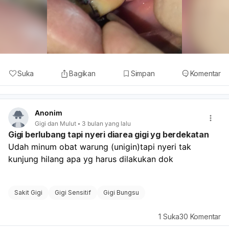
Suka
Bagikan
Simpan
Komentar
Anonim
Gigi dan Mulut
3 bulan yang lalu
Gigi berlubang tapi nyeri diarea gigi yg berdekatan
Udah minum obat warung (unigin)tapi nyeri tak 
kunjung hilang apa yg harus dilakukan dok
Sakit Gigi
Gigi Sensitif
Gigi Bungsu
1
Suka
30
Komentar