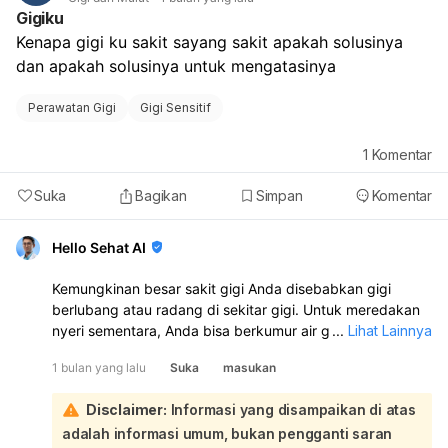
jangan dikorek atau ditarik sendiri
Gigiku
jaga kebersihan mulut
Kenapa gigi ku sakit sayang sakit apakah solusinya 
kumur air garam hangat
dan apakah solusinya untuk mengatasinya 
hindari makanan manis, keras, dan terlalu panas/dingin
Kalau mau, saya bisa bantu jelaskan kemungkinan
penyebabnya dari bentuk “daging” yang tumbuh itu.
Perawatan Gigi
Gigi Sensitif
1
Komentar
Suka
Bagikan
Simpan
Komentar
Hello Sehat AI
Kemungkinan besar sakit gigi Anda disebabkan gigi
berlubang atau radang di sekitar gigi. Untuk meredakan
nyeri sementara, Anda bisa berkumur air garam hangat,
...
Lihat Lainnya
mengompres dingin di pipi, atau memakai minyak
1 bulan yang lalu
Suka
masukan
cengkeh pada area yang sakit. Jika perlu, boleh minum
obat pereda nyeri sesuai aturan pakai. Namun, cara ini
Disclaimer:
Informasi yang disampaikan di atas
hanya mengurangi sakit, tidak menutup lubangnya.
adalah informasi umum, bukan pengganti saran
Sebaiknya segera periksa ke dokter gigi agar