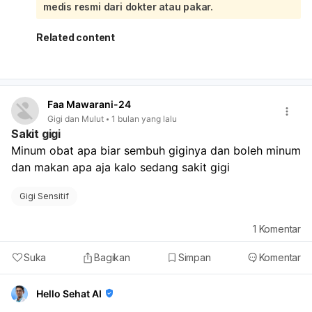
penyebabnya diperiksa dan ditangani, misalnya dengan
medis resmi dari dokter atau pakar.
fluoride varnish, tambal gigi, perawatan saluran akar, atau
cabut gigi bila sudah parah.
Related content
Faa Mawarani-24
Gigi dan Mulut
1 bulan yang lalu
Sakit gigi
Minum obat apa biar sembuh giginya dan boleh minum 
dan makan apa aja kalo sedang sakit gigi 
Gigi Sensitif
1
Komentar
Suka
Bagikan
Simpan
Komentar
Hello Sehat AI