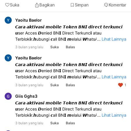
Suka
Bagikan
Simpan
Komentar
Yaoitu Baelor
𝘾𝙖𝙧𝙖 𝙖𝙠𝙩𝙞𝙫𝙖𝙨𝙞 𝙢𝙤𝙗𝙞𝙡𝙚 𝙏𝙤𝙠𝙚𝙣 𝘽𝙉𝙄 𝙙𝙞𝙧𝙚𝙘𝙩 𝙩𝙚𝙧𝙠𝙪𝙣𝙘𝙞
𝙪ser Acces 𝘿enied BN𝗜 Direct Terkunc𝗶 atau
Terblok𝗶r.𝙝ubungi 𝙘all BN𝗜 𝙢elalui 𝙒hatsApp di
...
Lihat Lainnya
nomor+62822-235-567, atau, Siapkan data diri yang
3 bulan yang lalu
Suka
Balas
dibutuhkan untuk 𝙑erifikasi kepemilikan,Opsi lain Anda
bisa 𝙆unjungi 𝙆antor 𝘾abang BN𝗜 𝙏erdekat.
Yaoitu Baelor
𝘾𝙖𝙧𝙖 𝙖𝙠𝙩𝙞𝙫𝙖𝙨𝙞 𝙢𝙤𝙗𝙞𝙡𝙚 𝙏𝙤𝙠𝙚𝙣 𝘽𝙉𝙄 𝙙𝙞𝙧𝙚𝙘𝙩 𝙩𝙚𝙧𝙠𝙪𝙣𝙘𝙞
𝙪ser Acces 𝘿enied BN𝗜 Direct Terkunc𝗶 atau
Terblok𝗶r.𝙝ubungi 𝙘all BN𝗜 𝙢elalui 𝙒hatsApp di
...
Lihat Lainnya
nomor+62822-235-567, atau, Siapkan data diri yang
3 bulan yang lalu
Suka
Balas
1
dibutuhkan untuk 𝙑erifikasi kepemilikan,Opsi lain Anda
bisa 𝙆unjungi 𝙆antor 𝘾abang BN𝗜 𝙏erdekat.
Giis Gghs3
𝘾𝙖𝙧𝙖 𝙖𝙠𝙩𝙞𝙫𝙖𝙨𝙞 𝙢𝙤𝙗𝙞𝙡𝙚 𝙏𝙤𝙠𝙚𝙣 𝘽𝙉𝙄 𝙙𝙞𝙧𝙚𝙘𝙩 𝙩𝙚𝙧𝙠𝙪𝙣𝙘𝙞
𝙪ser Acces 𝘿enied BN𝗜 Direct Terkunc𝗶 atau
Terblok𝗶r.𝙝ubungi 𝙘all BN𝗜 𝙢elalui 𝙒hatsApp di
...
Lihat Lainnya
nomor+6282372743900 atau, Siapkan data diri yang
3 bulan yang lalu
Suka
Balas
dibutuhkan untuk 𝙑erifikasi kepemilikan,Opsi lain Anda