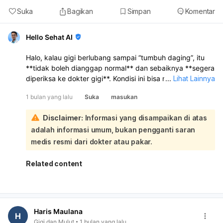
Suka
Bagikan
Simpan
Komentar
Hello Sehat AI
Halo, kalau gigi berlubang sampai “tumbuh daging”, itu
**tidak boleh dianggap normal** dan sebaiknya **segera
diperiksa ke dokter gigi**. Kondisi ini bisa menandakan
...
Lihat Lainnya
**jaringan gusi tumbuh ke dalam lubang gigi**,
1 bulan yang lalu
Suka
masukan
**radang/infeksi**, atau **jaringan pulpa yang
membengkak** akibat lubang yang sudah dalam:
Disclaimer:
Informasi yang disampaikan di atas
Apakah berbahaya? Bisa iya, terutama kalau dibiarkan.
adalah informasi umum, bukan pengganti saran
Risikonya antara lain:
nyeri makin berat
medis resmi dari dokter atau pakar.
infeksi menyebar ke gusi atau rahang
bengkak
Related content
bau mulut
gigi jadi sulit dipertahankan Kalau ada
nyeri hebat,
bengkak, keluar nanah, demam, atau sulit membuka
mulut/menelan
, itu tanda harus
segera ke dokter gigi
Haris Maulana
atau IGD
. Sementara ini:
H
Gigi dan Mulut
1 bulan yang lalu