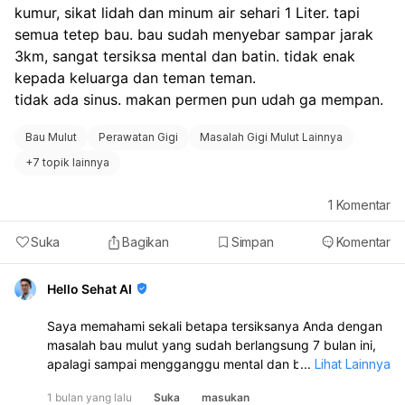
Pisang
kumur, sikat lidah dan minum air sehari 1 Liter. tapi 
Telur
semua tetep bau. bau sudah menyebar sampar jarak 
Sayuran rebus (pastikan teksturnya lembut)
3km, sangat tersiksa mental dan batin. tidak enak 
Kismis
kepada keluarga dan teman teman. 
Teh hijau
tidak ada sinus. makan permen pun udah ga mempan. 
Teh herbal (peppermint)
Bubur
Bau Mulut
Perawatan Gigi
Masalah Gigi Mulut Lainnya
+
7 topik lainnya
1
Komentar
Suka
Bagikan
Simpan
Komentar
Hello Sehat AI
Saya memahami sekali betapa tersiksanya Anda dengan
masalah bau mulut yang sudah berlangsung 7 bulan ini,
apalagi sampai mengganggu mental dan batin. Kondisi ini
...
Lihat Lainnya
memang sangat tidak nyaman dan bisa menurunkan
1 bulan yang lalu
Suka
masukan
kepercayaan diri: