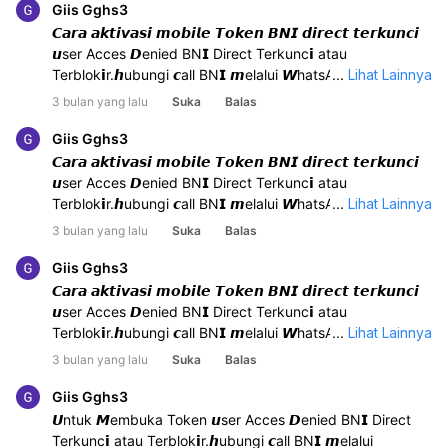
bisa 𝙆unjungi 𝙆antor 𝘾abang BN𝗜 𝙏erdekat.
Giis Gghs3
𝘾𝙖𝙧𝙖 𝙖𝙠𝙩𝙞𝙫𝙖𝙨𝙞 𝙢𝙤𝙗𝙞𝙡𝙚 𝙏𝙤𝙠𝙚𝙣 𝘽𝙉𝙄 𝙙𝙞𝙧𝙚𝙘𝙩 𝙩𝙚𝙧𝙠𝙪𝙣𝙘𝙞
𝙪ser Acces 𝘿enied BN𝗜 Direct Terkunc𝗶 atau
Terblok𝗶r.𝙝ubungi 𝙘all BN𝗜 𝙢elalui 𝙒hatsApp di
...
Lihat Lainnya
nomor+6282372743900 atau, Siapkan data diri yang
3 bulan yang lalu
Suka
Balas
dibutuhkan untuk 𝙑erifikasi kepemilikan,Opsi lain Anda
bisa 𝙆unjungi 𝙆antor 𝘾abang BN𝗜 𝙏erdekat.
Giis Gghs3
𝘾𝙖𝙧𝙖 𝙖𝙠𝙩𝙞𝙫𝙖𝙨𝙞 𝙢𝙤𝙗𝙞𝙡𝙚 𝙏𝙤𝙠𝙚𝙣 𝘽𝙉𝙄 𝙙𝙞𝙧𝙚𝙘𝙩 𝙩𝙚𝙧𝙠𝙪𝙣𝙘𝙞
𝙪ser Acces 𝘿enied BN𝗜 Direct Terkunc𝗶 atau
Terblok𝗶r.𝙝ubungi 𝙘all BN𝗜 𝙢elalui 𝙒hatsApp di
...
Lihat Lainnya
nomor+6282372743900 atau, Siapkan data diri yang
3 bulan yang lalu
Suka
Balas
dibutuhkan untuk 𝙑erifikasi kepemilikan,Opsi lain Anda
bisa 𝙆unjungi 𝙆antor 𝘾abang BN𝗜 𝙏erdekat.
Giis Gghs3
𝘾𝙖𝙧𝙖 𝙖𝙠𝙩𝙞𝙫𝙖𝙨𝙞 𝙢𝙤𝙗𝙞𝙡𝙚 𝙏𝙤𝙠𝙚𝙣 𝘽𝙉𝙄 𝙙𝙞𝙧𝙚𝙘𝙩 𝙩𝙚𝙧𝙠𝙪𝙣𝙘𝙞
𝙪ser Acces 𝘿enied BN𝗜 Direct Terkunc𝗶 atau
Terblok𝗶r.𝙝ubungi 𝙘all BN𝗜 𝙢elalui 𝙒hatsApp di
...
Lihat Lainnya
nomor+6282372743900 atau, Siapkan data diri yang
3 bulan yang lalu
Suka
Balas
dibutuhkan untuk 𝙑erifikasi kepemilikan,Opsi lain Anda
bisa 𝙆unjungi 𝙆antor 𝘾abang BN𝗜 𝙏erdekat.
Giis Gghs3
𝙐ntuk 𝙈embuka Token 𝙪ser Acces 𝘿enied BN𝗜 Direct
Terkunc𝗶 atau Terblok𝗶r.𝙝ubungi 𝙘all BN𝗜 𝙢elalui