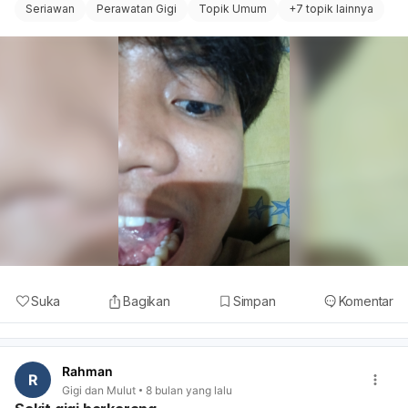
yang lebih serius.
Seriawan
Perawatan Gigi
Topik Umum
+
7 topik lainnya
Suka
Bagikan
Simpan
Komentar
Rahman
R
Gigi dan Mulut
8 bulan yang lalu