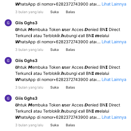
𝙒hatsApp di nomor+6282372743900 atau, Siapkan data
...
Lihat Lainnya
diri yang dibutuhkan untuk 𝙑erifikasi kepemilikan,Opsi
3 bulan yang lalu
Suka
Balas
lain Anda bisa 𝙆unjungi 𝙆antor 𝘾abang BN𝗜 𝙏erdekat.
Giis Gghs3
𝙐ntuk 𝙈embuka Token 𝙪ser Acces 𝘿enied BN𝗜 Direct
Terkunc𝗶 atau Terblok𝗶r.𝙝ubungi 𝙘all BN𝗜 𝙢elalui
𝙒hatsApp di nomor+6282372743900 atau, Siapkan data
...
Lihat Lainnya
diri yang dibutuhkan untuk 𝙑erifikasi kepemilikan,Opsi
3 bulan yang lalu
Suka
Balas
lain Anda bisa 𝙆unjungi 𝙆antor 𝘾abang BN𝗜 𝙏erdekat.
Giis Gghs3
𝙐ntuk 𝙈embuka Token 𝙪ser Acces 𝘿enied BN𝗜 Direct
Terkunc𝗶 atau Terblok𝗶r.𝙝ubungi 𝙘all BN𝗜 𝙢elalui
𝙒hatsApp di nomor+6282372743900 atau, Siapkan data
...
Lihat Lainnya
diri yang dibutuhkan untuk 𝙑erifikasi kepemilikan,Opsi
3 bulan yang lalu
Suka
Balas
lain Anda bisa 𝙆unjungi 𝙆antor 𝘾abang BN𝗜 𝙏erdekat.
Giis Gghs3
𝙐ntuk 𝙈embuka Token 𝙪ser Acces 𝘿enied BN𝗜 Direct
Terkunc𝗶 atau Terblok𝗶r.𝙝ubungi 𝙘all BN𝗜 𝙢elalui
𝙒hatsApp di nomor+6282372743900 atau, Siapkan data
...
Lihat Lainnya
diri yang dibutuhkan untuk 𝙑erifikasi kepemilikan,Opsi
3 bulan yang lalu
Suka
Balas
lain Anda bisa 𝙆unjungi 𝙆antor 𝘾abang BN𝗜 𝙏erdekat.