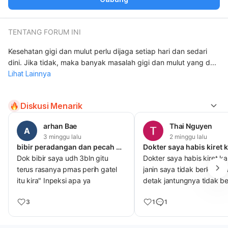
TENTANG FORUM INI
Kesehatan gigi dan mulut perlu dijaga setiap hari dan sedari
dini. Jika tidak, maka banyak masalah gigi dan mulut yang d
...
Lihat Lainnya
Diskusi Menarik
arhan Bae
Thai Nguyen
A
3 minggu lalu
2 minggu lalu
bibir peradangan dan pecah pecah terus kering
Dok bibir saya udh 3bln gitu
Dokter saya habis kiret k
terus rasanya pmas perih gatel
janin saya tidak berkemb
itu kira" Inpeksi apa ya
detak jantungnya tidak b
3
1
1