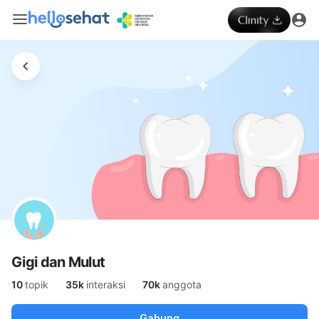
Gigi dan Mulut
10
topik
35k
interaksi
70k
anggota
Gabung