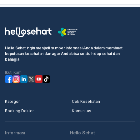
sangat nyeri, disertai demam, sulit menelan, sulit
bernapas, atau ada luka yang tidak sembuh,
sebaiknya periksa ke dokter, idealnya ke dokter gigi
atau THT, supaya diketahui penyebab pastinya dan
diberi obat yang sesuai.
Hello Sehat ingin menjadi sumber informasi Anda dalam membuat
keputusan kesehatan dan agar Anda bisa selalu hidup sehat dan
bahagia.
Ikuti Kami
Kategori
Cek Kesehatan
Booking Dokter
Komunitas
Informasi
Hello Sehat