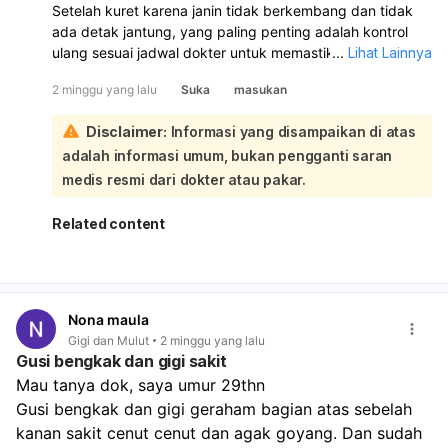
Setelah kuret karena janin tidak berkembang dan tidak
ada detak jantung, yang paling penting adalah kontrol
ulang sesuai jadwal dokter untuk memastikan rahim
...
Lihat Lainnya
sudah bersih dan tidak ada infeksi. Jika muncul demam,
2 minggu yang lalu
Suka
masukan
menggigil, nyeri perut hebat, perdarahan banyak, atau
keputihan berbau tidak sedap, segera periksa ke dokter:
Disclaimer:
Informasi yang disampaikan di atas
Keluhan ringan seperti kram, perdarahan sedikit, dan
adalah informasi umum, bukan pengganti saran
badan lelah masih bisa normal setelah kuret. Namun bila
gejala makin berat atau tidak membaik, jangan
medis resmi dari dokter atau pakar.
menunggu kontrol, segera ke fasilitas kesehatan. Dokter
biasanya akan menilai apakah perlu antibiotik atau
Related content
tindakan lanjutan bila ada sisa jaringan atau infeksi. Untuk
sementara, istirahat cukup, jaga kebersihan area
kewanitaan, dan ikuti semua anjuran dokter.
Nona maula
Gigi dan Mulut
2 minggu yang lalu
Gusi bengkak dan gigi sakit
Mau tanya dok, saya umur 29thn
Gusi bengkak dan gigi geraham bagian atas sebelah 
kanan sakit cenut cenut dan agak goyang. Dan sudah 