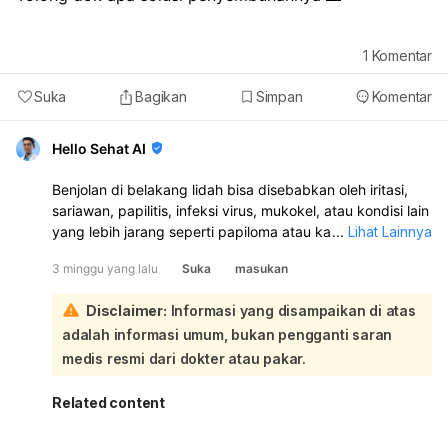
1
Komentar
Suka
Bagikan
Simpan
Komentar
Hello Sehat AI
Benjolan di belakang lidah bisa disebabkan oleh iritasi,
sariawan, papilitis, infeksi virus, mukokel, atau kondisi lain
yang lebih jarang seperti papiloma atau kanker lidah.
...
Lihat Lainnya
Jadi, penyembuhannya tergantung penyebabnya:
3 minggu yang lalu
Suka
masukan
Kalau benjolan baru muncul dan tidak terlalu nyeri,
biasanya bisa membaik sendiri dalam beberapa hari
Disclaimer:
Informasi yang disampaikan di atas
sampai 10–14 hari. Anda bisa coba:
adalah informasi umum, bukan pengganti saran
kumur air garam hangat
hindari makanan pedas, asam, terlalu panas, dan keras
medis resmi dari dokter atau pakar.
jaga kebersihan mulut
minum cukup air
Related content
jangan digigit atau dipegang terus Namun, kalau
benjolan tidak hilang dalam 10–14 hari, makin besar,