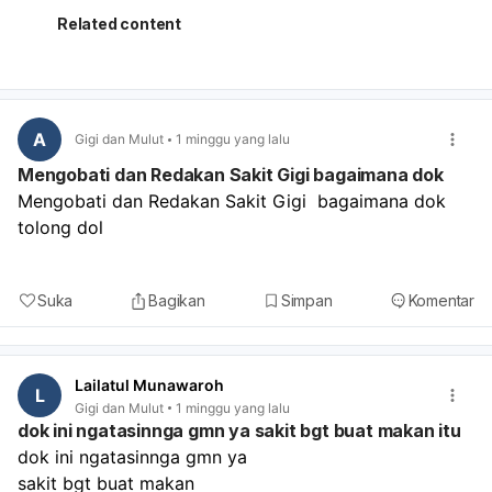
menjilat, menggosok, atau mengelupas bibir; minum
Related content
cukup air; hindari lip scrub, lipstik, sleeping mask, dan
obat pencerah dulu sampai membaik; bila perlu kompres
dingin singkat saat gatal. Kalau bibir sangat kering, madu
atau gel lidah buaya bisa membantu, tetapi hentikan bila
terasa perih. Kalau keluhan tidak membaik dalam
A
Gigi dan Mulut
1 minggu yang lalu
beberapa hari, makin merah, bengkak, perih, atau sampai
Mengobati dan Redakan Sakit Gigi bagaimana dok
pecah-pecah berat, sebaiknya periksa ke dokter kulit
Mengobati dan Redakan Sakit Gigi  bagaimana dok 
atau dokter umum untuk memastikan apakah ini
tolong dol
dermatitis kontak, cheilitis, atau infeksi, dan untuk obat
yang tepat.
Suka
Bagikan
Simpan
Komentar
Lailatul Munawaroh
L
Gigi dan Mulut
1 minggu yang lalu
dok ini ngatasinnga gmn ya sakit bgt buat makan itu
dok ini ngatasinnga gmn ya 
sakit bgt buat makan