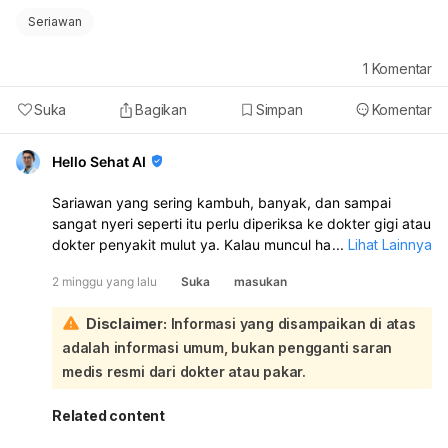
Seriawan
1
Komentar
Suka
Bagikan
Simpan
Komentar
Hello Sehat AI
Sariawan yang sering kambuh, banyak, dan sampai
sangat nyeri seperti itu perlu diperiksa ke dokter gigi atau
dokter penyakit mulut ya. Kalau muncul hampir tiap
...
Lihat Lainnya
bulan, jumlahnya banyak, dan sampai mengganggu
2 minggu yang lalu
Suka
masukan
makan serta bicara, jangan dianggap biasa:
Walau kebersihan mulut sudah dijaga, sariawan berulang
Disclaimer:
Informasi yang disampaikan di atas
bisa dipicu oleh hal lain seperti kekurangan vitamin B, zat
adalah informasi umum, bukan pengganti saran
besi, atau vitamin lain, mulut kering, stres, alergi
makanan, gesekan dari gigi tajam/behel/gigi palsu, atau
medis resmi dari dokter atau pakar.
penyakit tertentu seperti anemia, gangguan imun, celiac,
dan lain-lain. Nyeri sampai terasa ke gigi juga bisa karena
Related content
luka di mulut yang meradang atau ada masalah lain di