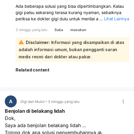
Ada beberapa solusi yang bisa dipertimbangkan. Kalau
gigi palsu sekarang terasa kurang nyaman, sebaiknya
periksa ke dokter gigi dulu untuk menilai apakah gigi
...
Lihat Lainnya
palsunya perlu disesuaikan, relining, atau diganti. Jika
3 minggu yang lalu
Suka
masukan
ingin solusi yang lebih awet dan nyaman, implant gigi bisa
jadi pilihan, tetapi biayanya biasanya lebih tinggi. Kalau
Disclaimer:
Informasi yang disampaikan di atas
biaya ingin lebih terjangkau, dental bridge atau gigi tiruan
adalah informasi umum, bukan pengganti saran
lepasan yang dibuat ulang dan disesuaikan dengan
kondisi mulut bisa menjadi alternatif. Karena usia Anda
medis resmi dari dokter atau pakar.
masih 23 tahun, penting juga memastikan kondisi gusi
dan tulang rahang masih baik. Saya sarankan konsultasi
Related content
langsung supaya bisa dipilihkan solusi yang paling pas
dan sesuai biaya.
A
Gigi dan Mulut
3 minggu yang lalu
Benjolan di belakang lidah
Dok,
Saya ada benjolan belakang lidah ...
Tolong dok apa solusi penyembuhannya 🙏