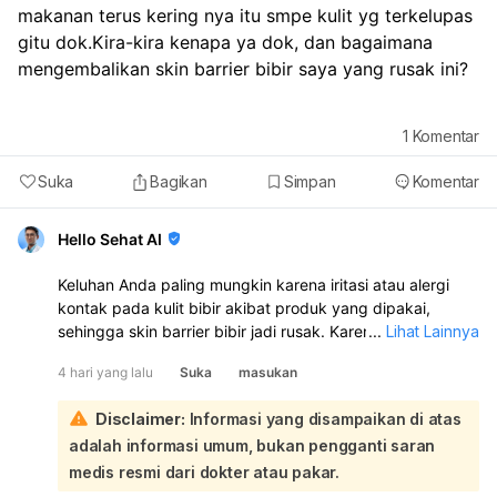
makanan terus kering nya itu smpe kulit yg terkelupas 
gitu dok.Kira-kira kenapa ya dok, dan bagaimana 
mengembalikan skin barrier bibir saya yang rusak ini?
1
Komentar
Suka
Bagikan
Simpan
Komentar
Hello Sehat AI
Keluhan Anda paling mungkin karena iritasi atau alergi
kontak pada kulit bibir akibat produk yang dipakai,
sehingga skin barrier bibir jadi rusak. Karena sekarang
...
Lihat Lainnya
baru pakai sleeping mask saja sudah gatal, merah, dan
4 hari yang lalu
Suka
masukan
mengelupas, sebaiknya hentikan dulu semua produk di
area bibir, terutama yang ada pewangi, alkohol, pemutih,
Disclaimer:
Informasi yang disampaikan di atas
atau bahan aktif:
adalah informasi umum, bukan pengganti saran
Untuk sementara, lakukan ini: gunakan pelembap bibir
yang sangat sederhana dan non-iritasi, misalnya
medis resmi dari dokter atau pakar.
petroleum jelly atau beeswax, oles tipis dan rutin; jangan