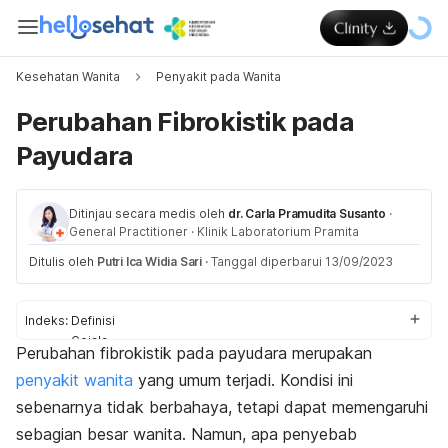
Kesehatan Wanita
Penyakit pada Wanita
Perubahan Fibrokistik pada
Payudara
Ditinjau secara medis oleh
dr. Carla Pramudita Susanto
·
General Practitioner
·
Klinik Laboratorium Pramita
Ditulis oleh
Putri Ica Widia Sari
·
Tanggal diperbarui 13/09/2023
Indeks:
Definisi
Gejala
Perubahan fibrokistik pada payudara merupakan
Penyebab
penyakit wanita
yang umum terjadi. Kondisi ini
Diagnosis
Pengobatan
sebenarnya tidak berbahaya, tetapi dapat memengaruhi
Pengobatan di rumah
sebagian besar wanita. Namun, apa penyebab