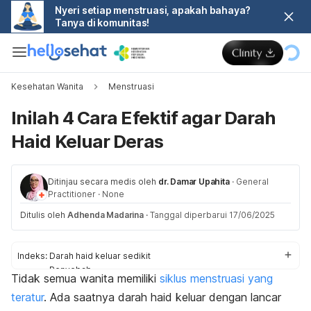
Nyeri setiap menstruasi, apakah bahaya?
Tanya di komunitas!
Kesehatan Wanita
Menstruasi
Inilah 4 Cara Efektif agar Darah
Haid Keluar Deras
Ditinjau secara medis oleh
dr. Damar Upahita
·
General
Practitioner
·
None
Ditulis oleh
Adhenda Madarina
·
Tanggal diperbarui 17/06/2025
Indeks:
Darah haid keluar sedikit
Penyebab
Tidak semua wanita memiliki
siklus menstruasi yang
Cara
teratur
. Ada saatnya darah haid keluar dengan lancar