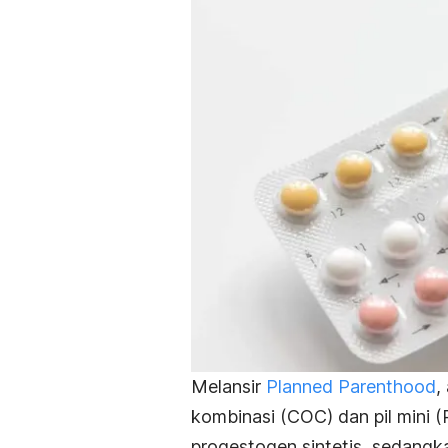
Melansir
Planned Parenthood
,
kombinasi (COC) dan pil mini 
progestogen sintetis, sedan