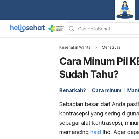
Kesehatan Wanita
Menstruasi
Cara Minum Pil K
Sudah Tahu?
Benarkah?
Cara minum
Manf
Sebagian besar dari Anda past
kontrasepsi yang sering digun
sebagai alat kontrasepsi, minu
memancing
haid
lho
. Agar dapa