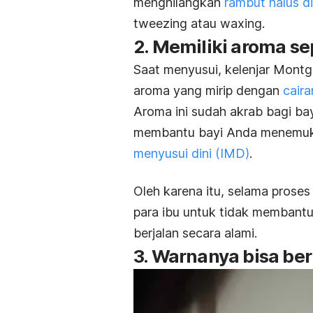
menghilangkan
rambut halus d
tweezing
atau
waxing
.
2. Memiliki aroma se
Saat menyusui, kelenjar Mon
aroma yang mirip dengan
cair
Aroma ini sudah akrab bagi ba
membantu bayi Anda menemuka
menyusui dini (IMD)
.
Oleh karena itu, selama prose
para ibu untuk tidak membantu
berjalan secara alami.
3. Warnanya bisa be