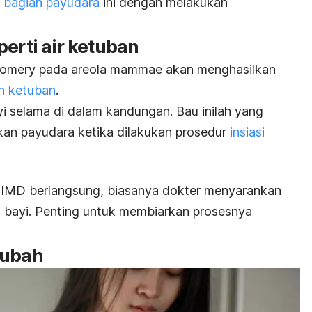
i bagian payudara
ini dengan melakukan
perti air ketuban
tgomery pada areola mammae akan menghasilkan
an ketuban
.
yi selama di dalam kandungan. Bau inilah yang
n payudara ketika dilakukan prosedur
insiasi
s IMD berlangsung, biasanya dokter menyarankan
 bayi. Penting untuk membiarkan prosesnya
rubah