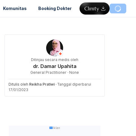
Komunitas
Booking Dokter
Ditinjau secara medis oleh
dr. Damar Upahita
General Practitioner · None
Ditulis oleh
Reikha Pratiwi
·
Tanggal diperbarui
17/01/2023
Iklan