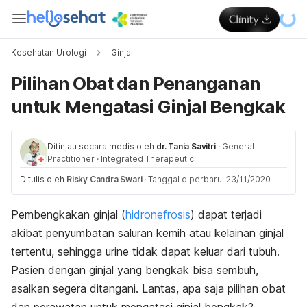
Kesehatan Urologi
Ginjal
Pilihan Obat dan Penanganan
untuk Mengatasi Ginjal Bengkak
Ditinjau secara medis oleh
dr. Tania Savitri
·
General
Practitioner
·
Integrated Therapeutic
Ditulis oleh
Risky Candra Swari
·
Tanggal diperbarui 23/11/2020
Pembengkakan ginjal (
hidronefrosis
) dapat terjadi
akibat penyumbatan saluran kemih atau kelainan ginjal
tertentu, sehingga urine tidak dapat keluar dari tubuh.
Pasien dengan ginjal yang bengkak bisa sembuh,
asalkan segera ditangani. Lantas, apa saja pilihan obat