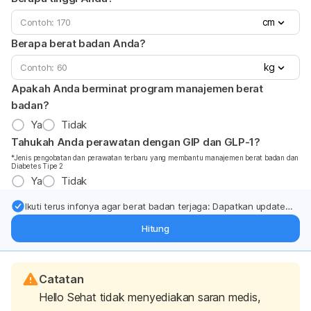
cm
Berapa berat badan Anda?
kg
Apakah Anda berminat program manajemen berat
badan?
Ya
Tidak
Tahukah Anda perawatan dengan GIP dan GLP-1?
*Jenis pengobatan dan perawatan terbaru yang membantu manajemen berat badan dan
Diabetes Tipe 2
Ya
Tidak
Ikuti terus infonya agar berat badan terjaga: Dapatkan update
dari pakar mengenai dukungan dan perawatan berat badan
Hitung
langsung ke inbox Anda.
Catatan
Hello Sehat tidak menyediakan saran medis,