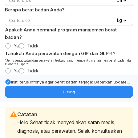
cm
Berapa berat badan Anda?
kg
Apakah Anda berminat program manajemen berat
badan?
Ya
Tidak
Tahukah Anda perawatan dengan GIP dan GLP-1?
*Jenis pengobatan dan perawatan terbaru yang membantu manajemen berat badan dan
Diabetes Tipe 2
Ya
Tidak
Ikuti terus infonya agar berat badan terjaga: Dapatkan update
dari pakar mengenai dukungan dan perawatan berat badan
Hitung
langsung ke inbox Anda.
Catatan
Hello Sehat tidak menyediakan saran medis,
diagnosis, atau perawatan. Selalu konsultasikan