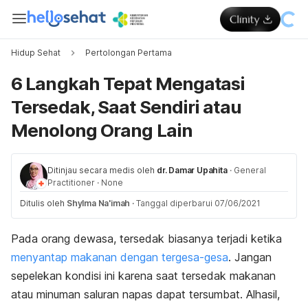
Hidup Sehat
Pertolongan Pertama
6 Langkah Tepat Mengatasi
Tersedak, Saat Sendiri atau
Menolong Orang Lain
Ditinjau secara medis oleh
dr. Damar Upahita
·
General
Practitioner
·
None
Ditulis oleh
Shylma Na'imah
·
Tanggal diperbarui 07/06/2021
Pada orang dewasa, tersedak biasanya terjadi ketika
menyantap makanan dengan tergesa-gesa
. Jangan
sepelekan kondisi ini karena saat tersedak makanan
atau minuman saluran napas dapat tersumbat. Alhasil,