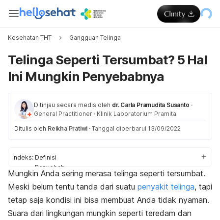
Kesehatan THT
Gangguan Telinga
Telinga Seperti Tersumbat? 5 Hal
Ini Mungkin Penyebabnya
Ditinjau secara medis oleh
dr. Carla Pramudita Susanto
·
General Practitioner
·
Klinik Laboratorium Pramita
Ditulis oleh
Reikha Pratiwi
·
Tanggal diperbarui 13/09/2022
Indeks:
Definisi
Penyebab
Mungkin Anda sering merasa telinga seperti tersumbat.
Cara mengatasi
Meski belum tentu tanda dari suatu
penyakit telinga
, tapi
Kapan ke dokter
tetap saja kondisi ini bisa membuat Anda tidak nyaman.
Suara dari lingkungan mungkin seperti teredam dan