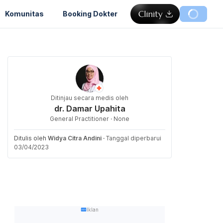
Komunitas
Booking Dokter
Ditinjau secara medis oleh
dr. Damar Upahita
General Practitioner · None
Ditulis oleh
Widya Citra Andini
·
Tanggal diperbarui
03/04/2023
Iklan