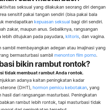
ktivitas seksual yang dilakukan seorang diri dengan
a sensitif pakai tangan sendiri (bisa pakai bala
ntuk mendapatkan
kepuasan seksual
bagi diri sendiri.
uah zakar, maupun anus. Sebaliknya, rangsangan
 lebih ditujukan pada payudara,
klitoris
, dan vagina.
 sambil membayangkan adegan atau imajinasi yang
orang bermasturbasi sambil
menonton film porno
.
asi bikin rambut rontok?
si tidak membuat rambut Anda rontok.
unjukkan adanya kaitan peningkatan kadar
osterone (DHT),
hormon pemicu kebotakan
, yang
 hasil dari rangsangan masturbasi. Peningkatan
kan rambut lebih rontok, tapi masturbasi tidak
nggal dari peningkatan tersebut.