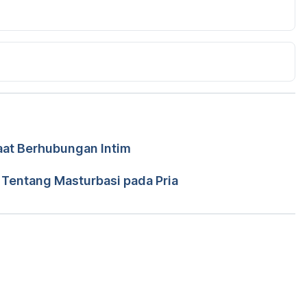
our Hair
llery/0,,20727114,00.html#trichotillomania-0 accessed 
 Loss?
ni
Saat Berhubungan Intim
/masturbation-cause-hair-loss/ accessed February 
r. Damar Upahita
ri Syah
 Tentang Masturbasi pada Pria
Loss? And 11 Other Questions Answered
th/healthy-sex/does-masturbation-cause-hair-loss#hair-
18
Memuat...