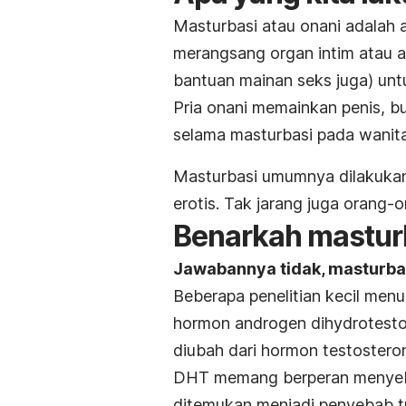
Masturbasi atau onani adalah a
merangsang organ intim atau are
bantuan mainan seks juga) u
Pria onani memainkan penis, b
selama masturbasi pada wanita
Masturbasi umumnya dilakukan
erotis. Tak jarang juga orang-
Benarkah masturb
Jawabannya tidak, masturba
Beberapa penelitian kecil men
hormon androgen dihydrotest
diubah dari hormon testosteron
DHT memang berperan menyebab
ditemukan menjadi penyebab tu