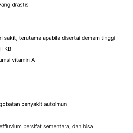
ang drastis
 sakit, terutama apabila disertai demam tinggi
il KB
umsi vitamin A
gobatan penyakit autoimun
ffluvium bersifat sementara, dan bisa