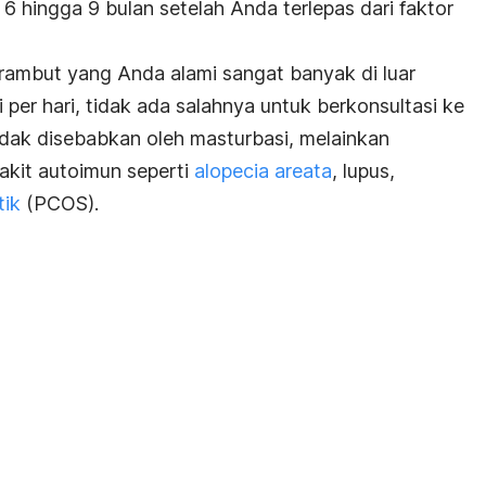
 hingga 9 bulan setelah Anda terlepas dari faktor
rambut yang Anda alami sangat banyak di luar
ai per hari, tidak ada salahnya untuk berkonsultasi ke
idak disebabkan oleh masturbasi, melainkan
akit autoimun seperti
alopecia areata
, lupus,
tik
(PCOS).