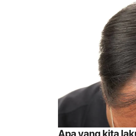
Apa yang kita la