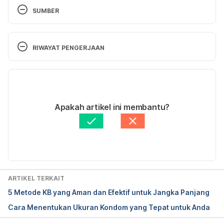
SUMBER
Migraine and the contraceptive pill. Retrieved 9 
March 2021, from 
RIWAYAT PENGERJAAN
https://www.migrainetrust.org/living-with-
migraine/coping-managing/contraceptive-pill/
Versi Terbaru
How safe is the birth control pill?. Retrieved 9 
09/03/2021
March 2021, from 
Ditulis oleh 
Widya Citra Andini
Apakah artikel ini membantu?
https://www.plannedparenthood.org/learn/birth-
Ditinjau secara medis oleh
dr. Damar Upahita
control/birth-control-pill/how-safe-is-the-birth-
Diperbarui oleh: 
Karinta Ariani Setiaputri
control-pill
Hormonal Contraception After Age 40. Retrieved 9 
March 2021, from 
ARTIKEL TERKAIT
https://www.verywellhealth.com/hormonal-
5 Metode KB yang Aman dan Efektif untuk Jangka Panjang
contraception-after-age-40-906611
Cara Menentukan Ukuran Kondom yang Tepat untuk Anda
Is it safe to smoke cigarettes while on birth 