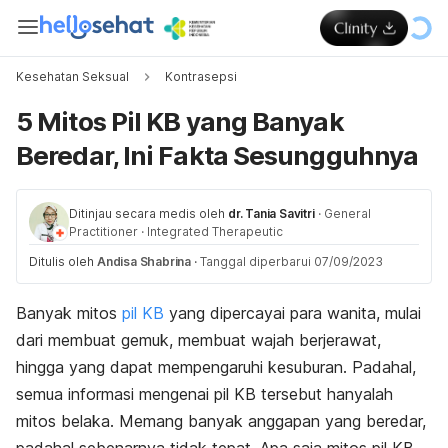
Kesehatan Seksual
Kontrasepsi
5 Mitos Pil KB yang Banyak
Beredar, Ini Fakta Sesungguhnya
Ditinjau secara medis oleh
dr. Tania Savitri
·
General
Practitioner
·
Integrated Therapeutic
Ditulis oleh
Andisa Shabrina
·
Tanggal diperbarui 07/09/2023
Banyak mitos
pil KB
yang dipercayai para wanita, mulai
dari membuat gemuk, membuat wajah berjerawat,
hingga yang dapat mempengaruhi kesuburan. Padahal,
semua informasi mengenai pil KB tersebut hanyalah
mitos belaka. Memang banyak anggapan yang beredar,