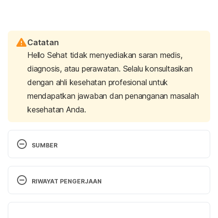
Catatan
Hello Sehat tidak menyediakan saran medis,
diagnosis, atau perawatan. Selalu konsultasikan
dengan ahli kesehatan profesional untuk
mendapatkan jawaban dan penanganan masalah
kesehatan Anda.
SUMBER
What is the Calendar Method? | Fertility Calendar 
Info. (n.d). Retrieved 04 February 2025, from 
RIWAYAT PENGERJAAN
https://www.plannedparenthood.org/learn/birth-
control/fertility-awareness/whats-calendar-
Versi Terbaru
method-fams