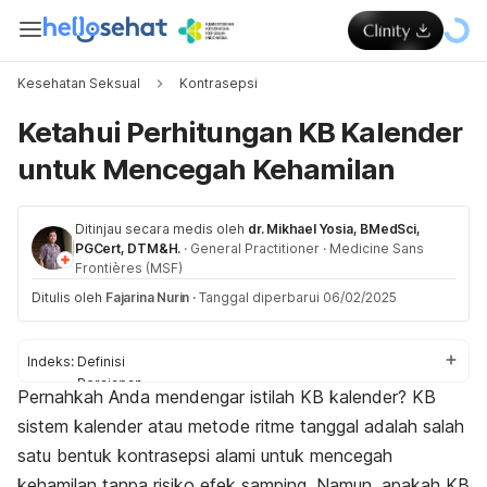
Kesehatan Seksual
Kontrasepsi
Ketahui Perhitungan KB Kalender
untuk Mencegah Kehamilan
Ditinjau secara medis oleh
dr. Mikhael Yosia, BMedSci,
PGCert, DTM&H.
·
General Practitioner
·
Medicine Sans
Frontières (MSF)
Ditulis oleh
Fajarina Nurin
·
Tanggal diperbarui 06/02/2025
Indeks:
Definisi
Persiapan
Pernahkah Anda mendengar istilah KB kalender? KB
Siklus menstruasi
sistem kalender atau metode ritme tanggal adalah salah
Cara melakukan
Risiko
satu bentuk kontrasepsi alami untuk
mencegah
kehamilan
tanpa risiko efek samping. Namun, apakah KB