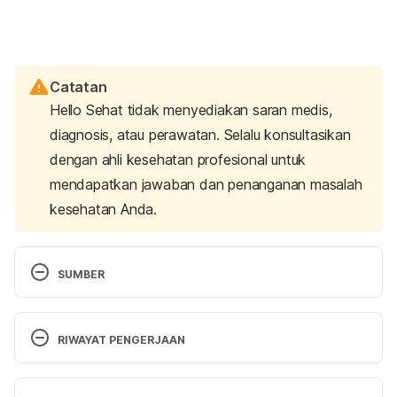
Catatan
Hello Sehat tidak menyediakan saran medis,
diagnosis, atau perawatan. Selalu konsultasikan
dengan ahli kesehatan profesional untuk
mendapatkan jawaban dan penanganan masalah
kesehatan Anda.
SUMBER
Drug Use and Viral Infections (HIV, Hepatitis) 
DrugFacts
. (2020). NIDA. Retrieved December 19, 
RIWAYAT PENGERJAAN
2022 from 
https://nida.nih.gov/publications/drugfacts/drug-
Versi Terbaru
use-viral-infections-hiv-hepatitis