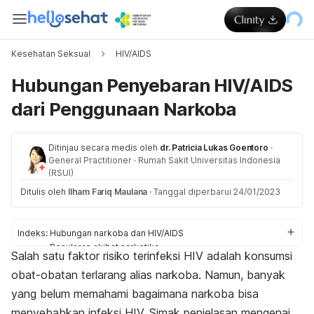
Kesehatan Seksual
HIV/AIDS
Hubungan Penyebaran HIV/AIDS
dari Penggunaan Narkoba
Ditinjau secara medis oleh
dr. Patricia Lukas Goentoro
·
General Practitioner
·
Rumah Sakit Universitas Indonesia
(RSUI)
Ditulis oleh
Ilham Fariq Maulana
·
Tanggal diperbarui 24/01/2023
Indeks:
Hubungan narkoba dan HIV/AIDS
Penularan akibat narkotika
Salah satu faktor risiko terinfeksi HIV adalah konsumsi
Jenis narkoba
obat-obatan terlarang alias narkoba. Namun, banyak
Penyalahgunaan zat lain
yang belum memahami bagaimana narkoba bisa
menyebabkan infeksi HIV. Simak penjelasan mengenai