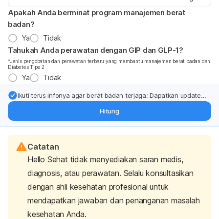
Apakah Anda berminat program manajemen berat
badan?
Ya
Tidak
Tahukah Anda perawatan dengan GIP dan GLP-1?
*Jenis pengobatan dan perawatan terbaru yang membantu manajemen berat badan dan
Diabetes Tipe 2
Ya
Tidak
Ikuti terus infonya agar berat badan terjaga: Dapatkan update
dari pakar mengenai dukungan dan perawatan berat badan
Hitung
langsung ke inbox Anda.
Catatan
Hello Sehat tidak menyediakan saran medis,
diagnosis, atau perawatan. Selalu konsultasikan
dengan ahli kesehatan profesional untuk
mendapatkan jawaban dan penanganan masalah
kesehatan Anda.